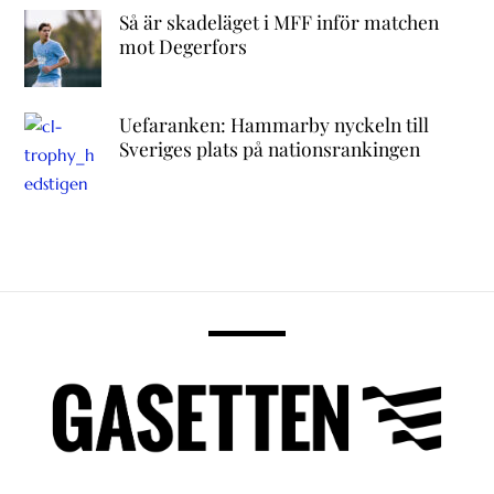
Så är skadeläget i MFF inför matchen
mot Degerfors
Uefaranken: Hammarby nyckeln till
Sveriges plats på nationsrankingen