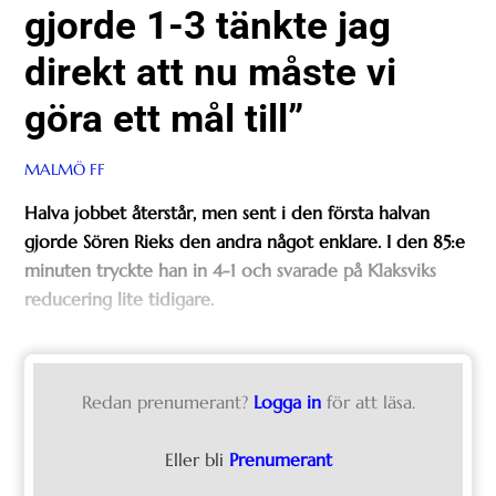
gjorde 1-3 tänkte jag
direkt att nu måste vi
göra ett mål till”
MALMÖ FF
Halva jobbet återstår, men sent i den första halvan
gjorde Sören Rieks den andra något enklare. I den 85:e
minuten tryckte han in 4-1 och svarade på Klaksviks
reducering lite tidigare.
Redan prenumerant?
Logga in
för att läsa.
Eller bli
Prenumerant