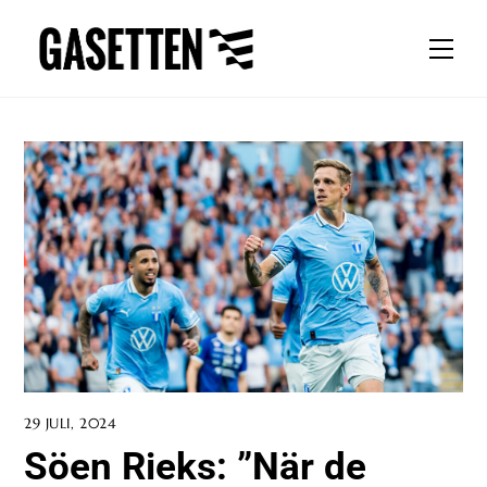
Skip
to
Men
content
29 JULI, 2024
Söen Rieks: ”När de