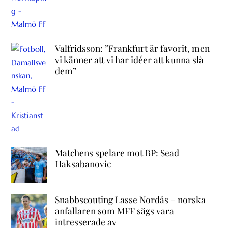
Valfridsson: ”Frankfurt är favorit, men
vi känner att vi har idéer att kunna slå
dem”
Matchens spelare mot BP: Sead
Haksabanovic
Snabbscouting Lasse Nordås – norska
anfallaren som MFF sägs vara
intresserade av