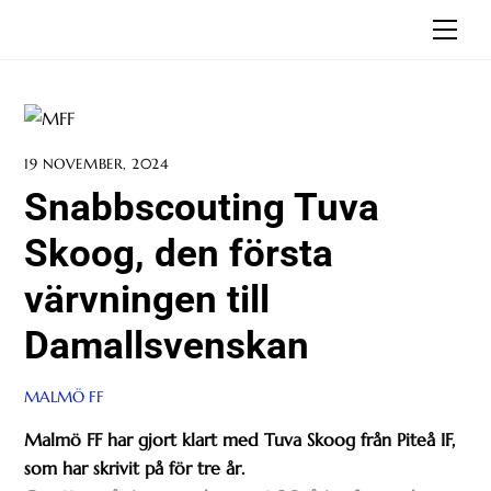
Skip
Men
to
content
19 NOVEMBER, 2024
Snabbscouting Tuva
Skoog, den första
värvningen till
Damallsvenskan
MALMÖ FF
Malmö FF har gjort klart med Tuva Skoog från Piteå IF,
som har skrivit på för tre år.