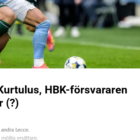
Kurtulus, HBK-försvararen
 (?)
 andra Lecce.
möjlig ersättare.