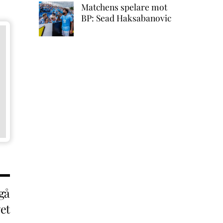
Matchens spelare mot
BP: Sead Haksabanovic
gå
et