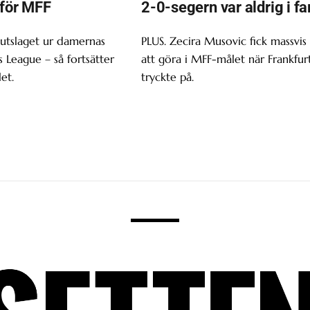
 för MFF
2-0-segern var aldrig i fa
 utslaget ur damernas
PLUS. Zecira Musovic fick massvis
League – så fortsätter
att göra i MFF-målet när Frankfur
et.
tryckte på.