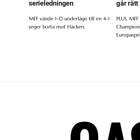
serieledningen
går rätt
MFF vände 1-0 underläge till en 4-1
PLUS. MFF
seger borta mot Häcken.
Champions 
Europaspel