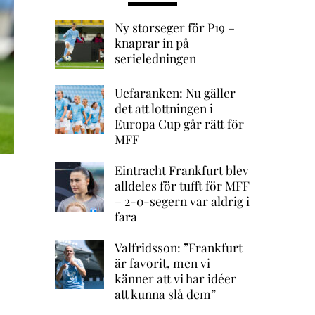
Ny storseger för P19 –
knaprar in på
serieledningen
Uefaranken: Nu gäller
det att lottningen i
Europa Cup går rätt för
MFF
Eintracht Frankfurt blev
alldeles för tufft för MFF
– 2-0-segern var aldrig i
fara
Valfridsson: ”Frankfurt
är favorit, men vi
känner att vi har idéer
att kunna slå dem”