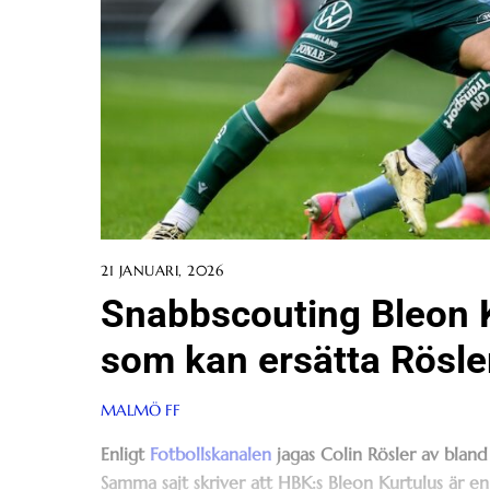
21 JANUARI, 2026
Snabbscouting Bleon 
som kan ersätta Rösler
MALMÖ FF
Enligt
Fotbollskanalen
jagas Colin Rösler av bland
Samma sajt skriver att HBK:s Bleon Kurtulus är en 