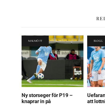
RE
MALMÖ FF
BLOGG
Ny storseger för P19 –
Uefaran
knaprar in på
att lott