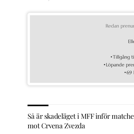
Redan prenu
Ell
•Tillgång t
•Löpande pren
•69 
Så är skadeläget i MFF inför match
mot Crvena Zvezda