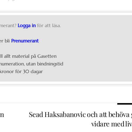
merant?
Logga in
för att läsa.
er bli
Prenumerant
ill allt material på Gasetten
umeration, utan bindningstid
kronor för 30 dagar
en
Sead Haksabanovic och att behöva 
vidare med liv