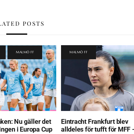
LATED POSTS
,
MALMÖ FF
MALMÖ FF
ken: Nu gäller det
Eintracht Frankfurt blev
ningen i Europa Cup
alldeles för tufft för MFF 