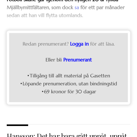
Mjällbymittfältaren, som dock
sa
för ett par månader
sedan att han vill flytta utomlands.
Redan prenumerant?
Logga in
för att läsa.
Eller bli
Prenumerant
•Tillgång till allt material på Gasetten
•Löpande prenumeration, utan bindningstid
•69 kronor för 30 dagar
Hansson: Det har bara gått uppåt, uppåt,