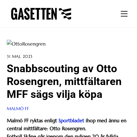
Skip
to
Men
content
31 MAJ, 2023
Snabbscouting av Otto
Rosengren, mittfältaren
MFF sägs vilja köpa
MALMÖ FF
Malmö FF ryktas enligt
Sportbladet
ihop med ännu en
central mittfältare: Otto Rosengren.
Fotboll Skåne går igenom den nyligen 20 år fyllda