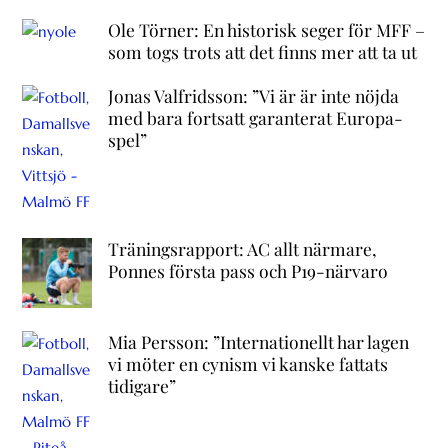
Ole Törner: En historisk seger för MFF –
som togs trots att det finns mer att ta ut
Jonas Valfridsson: ”Vi är är inte nöjda
med bara fortsatt garanterat Europa-
spel”
Träningsrapport: AC allt närmare,
Ponnes första pass och P19-närvaro
Mia Persson: ”Internationellt har lagen
vi möter en cynism vi kanske fattats
tidigare”