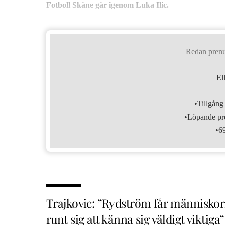
Fotboll Skåne går igenom Luka Ilic.
Redan pren
El
•Tillgång 
•Löpande pre
•6
Trajkovic: ”Rydström får människo
runt sig att känna sig väldigt viktiga”