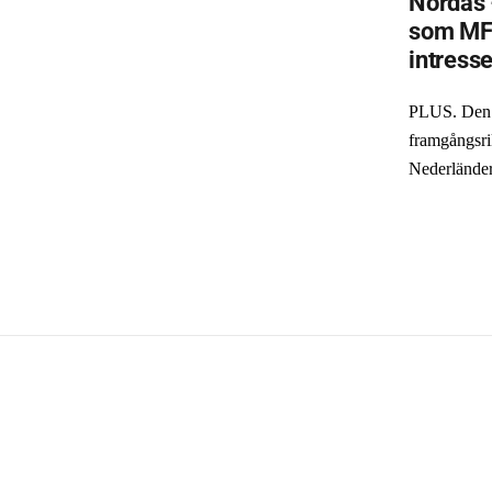
Nordås 
som MF
intress
PLUS. Den 
framgångsri
Nederlände