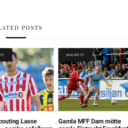
LATED POSTS
FF
MALMÖ FF
outing Lasse
Gamla MFF Dam mötte