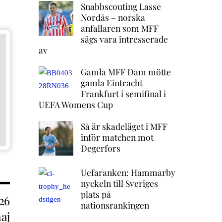
Snabbscouting Lasse
Nordås – norska
anfallaren som MFF
sägs vara intresserade
av
Gamla MFF Dam mötte
gamla Eintracht
Frankfurt i semifinal i
UEFA Womens Cup
Så är skadeläget i MFF
inför matchen mot
Degerfors
Uefaranken: Hammarby
nyckeln till Sveriges
plats på
26
nationsrankingen
aj