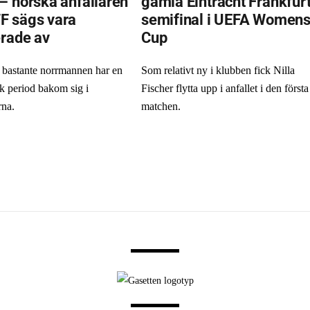
– norska anfallaren
gamla Eintracht Frankfurt
F sägs vara
semifinal i UEFA Women
erade av
Cup
bastante norrmannen har en
Som relativt ny i klubben fick Nilla
k period bakom sig i
Fischer flytta upp i anfallet i den första
rna.
matchen.