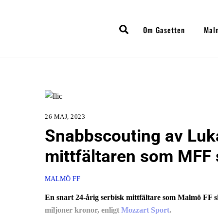
Skip
to
Search
Om Gasetten
Mal
content
26 MAJ, 2023
Snabbscouting av Luka 
mittfältaren som MFF 
MALMÖ FF
En snart 24-årig serbisk mittfältare som Malmö FF s
miljoner kronor, enligt
Mozzart Sport
.