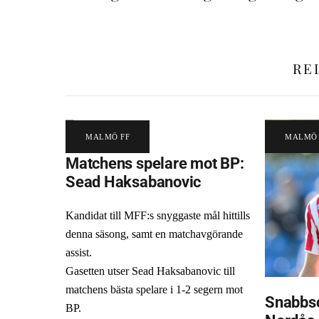
RE
MALMÖ FF
MALMÖ 
Matchens spelare mot BP:
Sead Haksabanovic
Kandidat till MFF:s snyggaste mål hittills
denna säsong, samt en matchavgörande
assist.
Gasetten utser Sead Haksabanovic till
matchens bästa spelare i 1-2 segern mot
Snabbsc
BP.