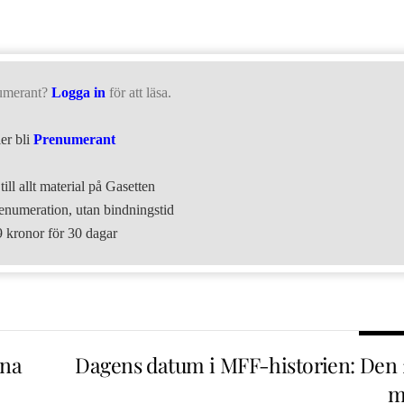
umerant?
Logga in
för att läsa.
ler bli
Prenumerant
till allt material på Gasetten
numeration, utan bindningstid
9 kronor för 30 dagar
rna
Dagens datum i MFF-historien: Den 
m