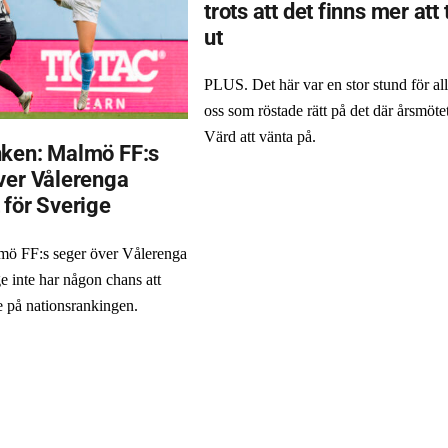
trots att det finns mer att 
ut
PLUS. Det här var en stor stund för al
oss som röstade rätt på det där årsmötet
Värd att vänta på.
ken: Malmö FF:s
ver Vålerenga
 för Sverige
ö FF:s seger över Vålerenga
e inte har någon chans att
e på nationsrankingen.