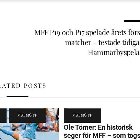
MFF P19 och P17 spelade årets förs
matcher – testade tidiga
Hammarbyspela
LATED POSTS
,
MALMÖ FF
MALMÖ FF
Ole Törner: En historisk
seger för MFF – som tog