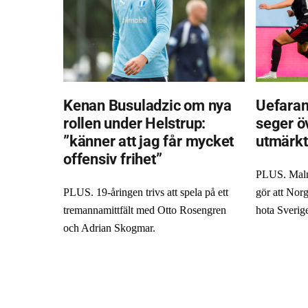
Kenan Busuladzic om nya
Uefaran
rollen under Helstrup:
seger ö
”känner att jag får mycket
utmärkt
offensiv frihet”
PLUS. Malm
PLUS. 19-åringen trivs att spela på ett
gör att Norg
tremannamittfält med Otto Rosengren
hota Sverig
och Adrian Skogmar.