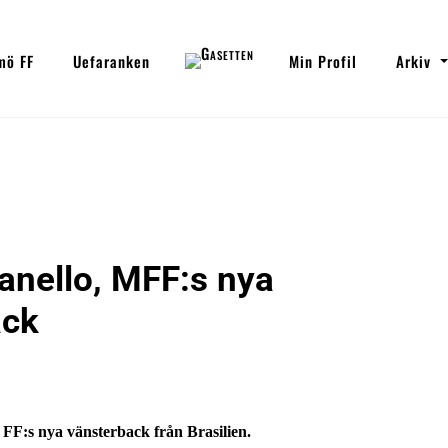
mö FF
Uefaranken
Min Profil
Arkiv
anello, MFF:s nya
ack
FF:s nya vänsterback från Brasilien.