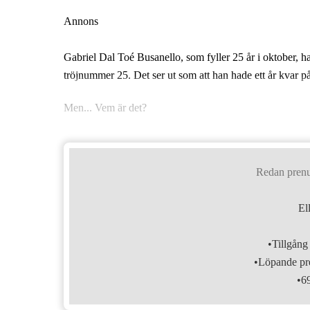
Annons
Gabriel Dal Toé Busanello, som fyller 25 år i oktober, ha
tröjnummer 25. Det ser ut som att han hade ett år kvar p
Men... Vem är det?
Redan pren
El
•Tillgång 
•Löpande pre
•6