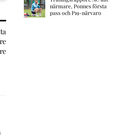
närmare, Ponnes första
pass och P19-närvaro
ta
re
re
s