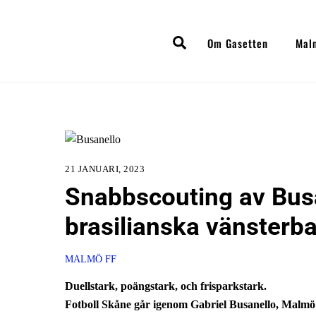
Skip
to
Search
Om Gasetten
Mal
content
21 JANUARI, 2023
Snabbscouting av Bus
brasilianska vänsterb
MALMÖ FF
Duellstark, poängstark, och frisparkstark.
Fotboll Skåne går igenom Gabriel Busanello, Malmö 