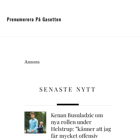
Prenumerera På Gasetten
Annons
SENASTE NYTT
Kenan Busuladzic om
nya rollen under
Helstrup: ”känner att jag
får mycket offensiv