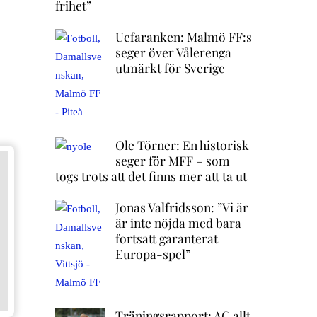
frihet”
Uefaranken: Malmö FF:s
seger över Vålerenga
utmärkt för Sverige
Ole Törner: En historisk
seger för MFF – som
togs trots att det finns mer att ta ut
Jonas Valfridsson: ”Vi är
är inte nöjda med bara
fortsatt garanterat
Europa-spel”
Träningsrapport: AC allt