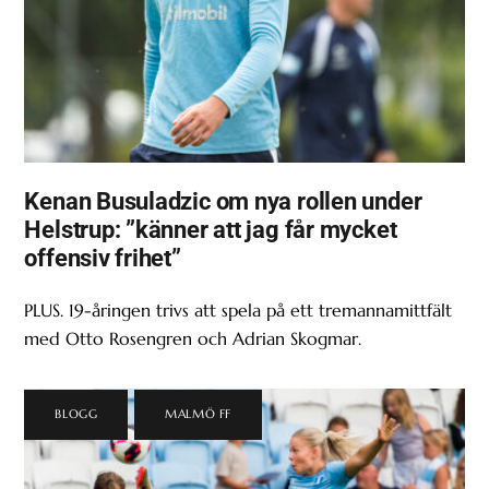
Kenan Busuladzic om nya rollen under
Helstrup: ”känner att jag får mycket
offensiv frihet”
PLUS. 19-åringen trivs att spela på ett tremannamittfält
med Otto Rosengren och Adrian Skogmar.
BLOGG
,
MALMÖ FF