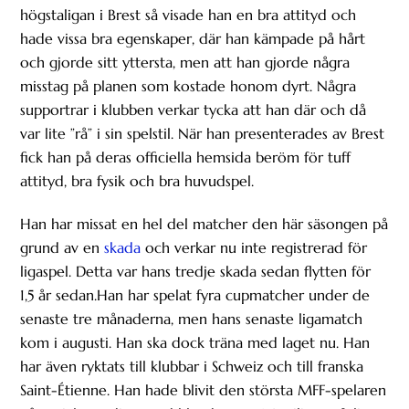
högstaligan i Brest så visade han en bra attityd och
hade vissa bra egenskaper, där han kämpade på hårt
och gjorde sitt yttersta, men att han gjorde några
misstag på planen som kostade honom dyrt. Några
supportrar i klubben verkar tycka att han där och då
var lite ”rå” i sin spelstil. När han presenterades av Brest
fick han på deras officiella hemsida beröm för tuff
attityd, bra fysik och bra huvudspel.
Han har missat en hel del matcher den här säsongen på
grund av en
skada
och verkar nu inte registrerad för
ligaspel. Detta var hans tredje skada sedan flytten för
1,5 år sedan.Han har spelat fyra cupmatcher under de
senaste tre månaderna, men hans senaste ligamatch
kom i augusti. Han ska dock träna med laget nu. Han
har även ryktats till klubbar i Schweiz och till franska
Saint-Étienne. Han hade blivit den största MFF-spelaren