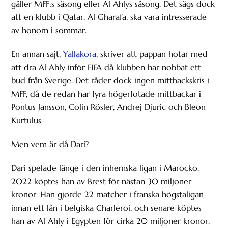
gäller MFF:s säsong eller Al Ahlys säsong. Det sägs dock
att en klubb i Qatar, Al Gharafa, ska vara intresserade
av honom i sommar.
En annan sajt,
Yallakora
, skriver att pappan hotar med
att dra Al Ahly inför FIFA då klubben har nobbat ett
bud från Sverige. Det råder dock ingen mittbackskris i
MFF, då de redan har fyra högerfotade mittbackar i
Pontus Jansson, Colin Rösler, Andrej Djuric och Bleon
Kurtulus.
Men vem är då Dari?
Dari spelade länge i den inhemska ligan i Marocko.
2022 köptes han av Brest för nästan 30 miljoner
kronor. Han gjorde 22 matcher i franska högstaligan
innan ett lån i belgiska Charleroi, och senare köptes
han av Al Ahly i Egypten för cirka 20 miljoner kronor.