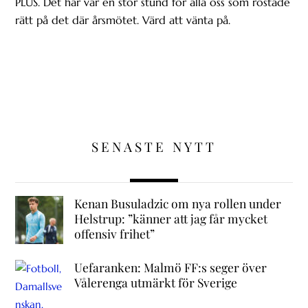
PLUS. Det här var en stor stund för alla oss som röstade
rätt på det där årsmötet. Värd att vänta på.
SENASTE NYTT
Kenan Busuladzic om nya rollen under
Helstrup: ”känner att jag får mycket
offensiv frihet”
Uefaranken: Malmö FF:s seger över
Vålerenga utmärkt för Sverige