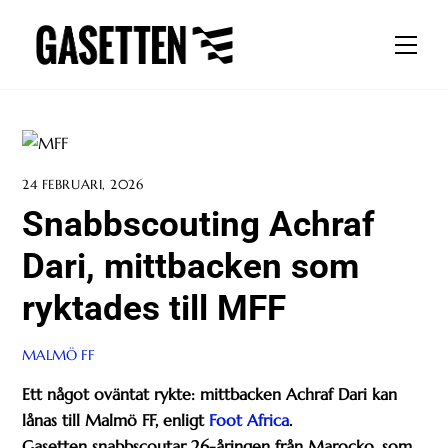
Skip
to
Men
content
24 FEBRUARI, 2026
Snabbscouting Achraf
Dari, mittbacken som
ryktades till MFF
MALMÖ FF
Ett något oväntat rykte: mittbacken Achraf Dari kan
lånas till Malmö FF, enligt
Foot Africa
.
Gasetten snabbscoutar 26-åringen från Marocko, som