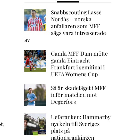
Snabbscouting Lasse
Nordås – norska
anfallaren som MFF
sägs vara intresserade
av
Gamla MFF Dam mötte
gamla Eintracht
Frankfurt i semifinal i
UEFA Womens Cup
Så är skadeläget i MFF
inför matchen mot
Degerfors
Uefaranken: Hammarby
nyckeln till Sveriges
t,
plats på
nationsrankingen