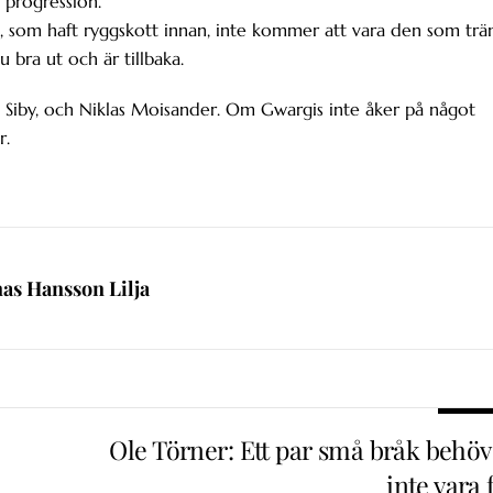
 progression.
en, som haft ryggskott innan, inte kommer att vara den som trä
u bra ut och är tillbaka.
 Siby, och Niklas Moisander. Om Gwargis inte åker på något
r.
nas Hansson Lilja
Ole Törner: Ett par små bråk behöv
inte vara 