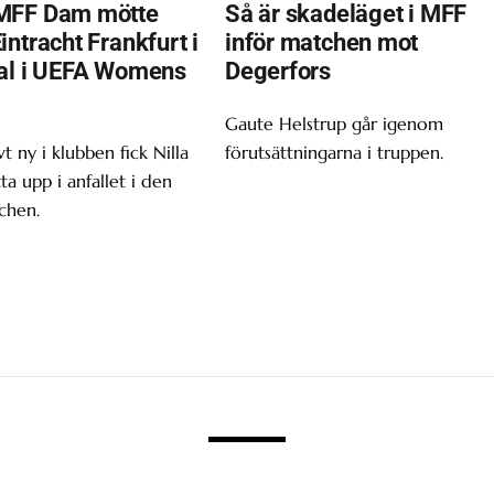
MFF Dam mötte
Så är skadeläget i MFF
ntracht Frankfurt i
inför matchen mot
al i UEFA Womens
Degerfors
Gaute Helstrup går igenom
t ny i klubben fick Nilla
förutsättningarna i truppen.
tta upp i anfallet i den
chen.