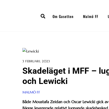
Skip
to
Search
content
Om Gasetten
Malmö FF
3 FEBRUARI, 2023
Skadeläget i MFF – l
och Lewicki
MALMÖ FF
Både Moustafa Zeidan och Oscar Lewicki gick av
Bägge levererade relativt lugnande skadebesked.