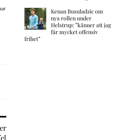
nar
Kenan Busuladzic om
nya rollen under
Helstrup: ”känner att jag
får mycket offensiv
frihet”
er
fel