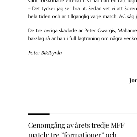
varit förskonade eftersom vi har haft en rätt lugn
– Det tycker jag ser bra ut. Sedan vet vi att Sör
hela tiden och är tillgänglig varje match. AC såg j
De tre övriga skadade är Peter Gwargis, Mahamé
bakslag så är han i full lagträning om några vecko
Foto: Bildbyrån
Jo
Genomgång av årets tredje MFF-
match: tre ”formationer” och