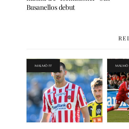
Busanellos debut
RE
MALMÖ FF
MALMÖ 