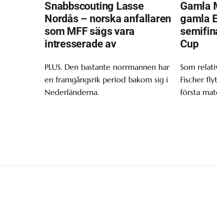
Snabbscouting Lasse
Gamla 
Nordås – norska anfallaren
gamla Ei
som MFF sägs vara
semifin
intresserade av
Cup
PLUS. Den bastante norrmannen har
Som relativ
en framgångsrik period bakom sig i
Fischer fly
Nederländerna.
första mat