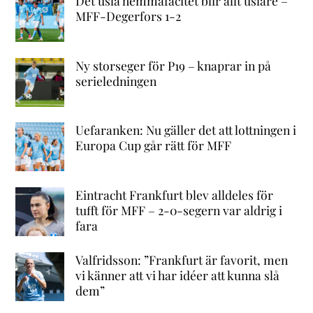
Det usla hemmafacitet blir allt uslare –
MFF-Degerfors 1-2
Ny storseger för P19 – knaprar in på
serieledningen
Uefaranken: Nu gäller det att lottningen i
Europa Cup går rätt för MFF
Eintracht Frankfurt blev alldeles för
tufft för MFF – 2-0-segern var aldrig i
fara
Valfridsson: ”Frankfurt är favorit, men
vi känner att vi har idéer att kunna slå
dem”