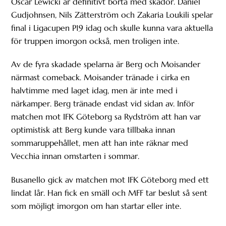
Oscar Lewicki är definitivt borta med skador. Daniel
Gudjohnsen, Nils Zätterström och Zakaria Loukili spelar
final i Ligacupen P19 idag och skulle kunna vara aktuella
för truppen imorgon också, men troligen inte.
Av de fyra skadade spelarna är Berg och Moisander
närmast comeback. Moisander tränade i cirka en
halvtimme med laget idag, men är inte med i
närkamper. Berg tränade endast vid sidan av. Inför
matchen mot IFK Göteborg sa Rydström att han var
optimistisk att Berg kunde vara tillbaka innan
sommaruppehållet, men att han inte räknar med
Vecchia innan omstarten i sommar.
Busanello gick av matchen mot IFK Göteborg med ett
lindat lår. Han fick en smäll och MFF tar beslut så sent
som möjligt imorgon om han startar eller inte.