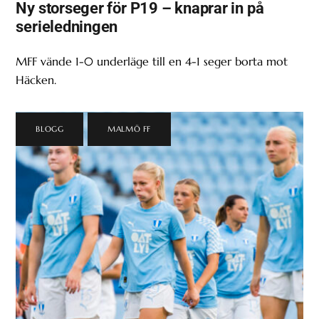
Ny storseger för P19 – knaprar in på
serieledningen
MFF vände 1-0 underläge till en 4-1 seger borta mot
Häcken.
BLOGG
,
MALMÖ FF