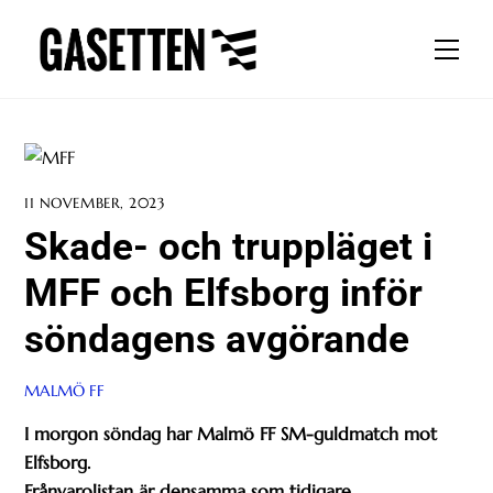
Skip
to
Men
content
11 NOVEMBER, 2023
Skade- och truppläget i
MFF och Elfsborg inför
söndagens avgörande
MALMÖ FF
I morgon söndag har Malmö FF SM-guldmatch mot
Elfsborg.
Frånvarolistan är densamma som tidigare.