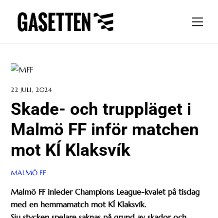
Skip
to
Men
content
22 JULI, 2024
Skade- och truppläget i
Malmö FF inför matchen
mot KÍ Klaksvík
MALMÖ FF
Malmö FF inleder Champions League-kvalet på tisdag
med en hemmamatch mot KÍ Klaksvík.
Sju stycken spelare saknas på grund av skador och