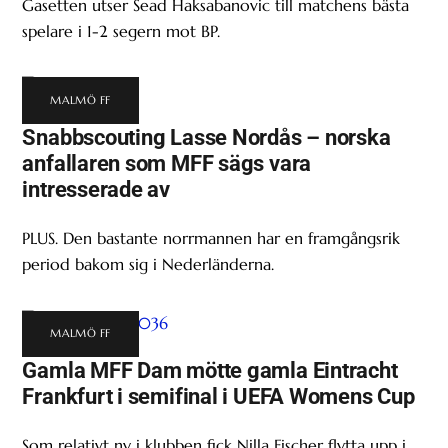
Gasetten utser Sead Haksabanovic till matchens bästa
spelare i 1-2 segern mot BP.
MALMÖ FF
Snabbscouting Lasse Nordås – norska
anfallaren som MFF sägs vara
intresserade av
PLUS. Den bastante norrmannen har en framgångsrik
period bakom sig i Nederländerna.
MALMÖ FF
Gamla MFF Dam mötte gamla Eintracht
Frankfurt i semifinal i UEFA Womens Cup
Som relativt ny i klubben fick Nilla Fischer flytta upp i