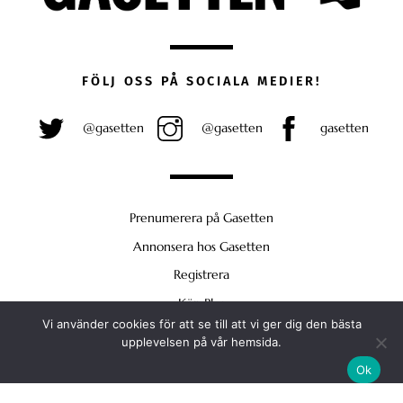
FÖLJ OSS PÅ SOCIALA MEDIER!
@gasetten
@gasetten
gasetten
Prenumerera på Gasetten
Annonsera hos Gasetten
Registrera
Köp Plus
Vi använder cookies för att se till att vi ger dig den bästa
Back
upplevelsen på vår hemsida.
To
Ok
Top