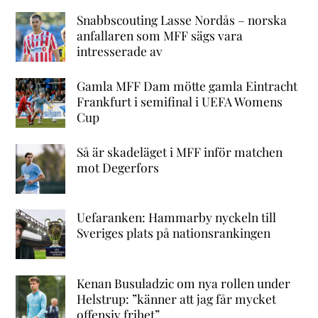
Snabbscouting Lasse Nordås – norska
anfallaren som MFF sägs vara
intresserade av
Gamla MFF Dam mötte gamla Eintracht
Frankfurt i semifinal i UEFA Womens
Cup
Så är skadeläget i MFF inför matchen
mot Degerfors
Uefaranken: Hammarby nyckeln till
Sveriges plats på nationsrankingen
Kenan Busuladzic om nya rollen under
Helstrup: ”känner att jag får mycket
offensiv frihet”