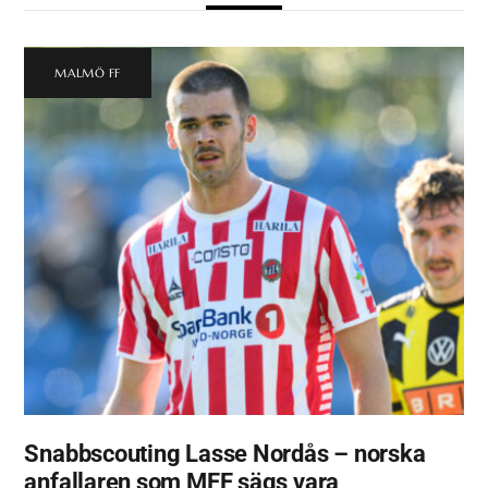
MALMÖ FF
Snabbscouting Lasse Nordås – norska
anfallaren som MFF sägs vara