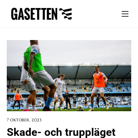
Skip
to
Men
content
7 OKTOBER, 2023
Skade- och truppläget