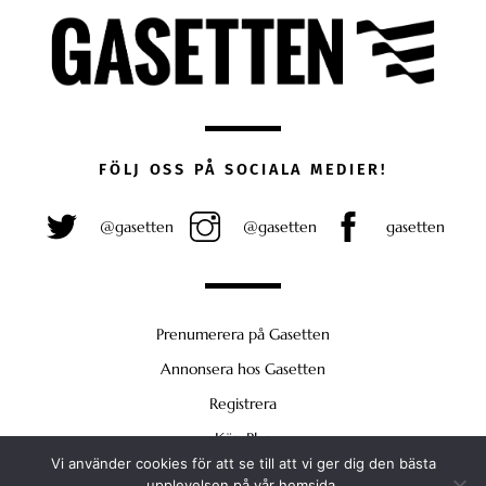
FÖLJ OSS PÅ SOCIALA MEDIER!
@gasetten
@gasetten
gasetten
Prenumerera på Gasetten
Annonsera hos Gasetten
Registrera
Köp Plus
Vi använder cookies för att se till att vi ger dig den bästa
Back
upplevelsen på vår hemsida.