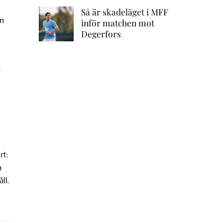
Så är skadeläget i MFF
an
inför matchen mot
Degerfors
å
rt:
a
ll.