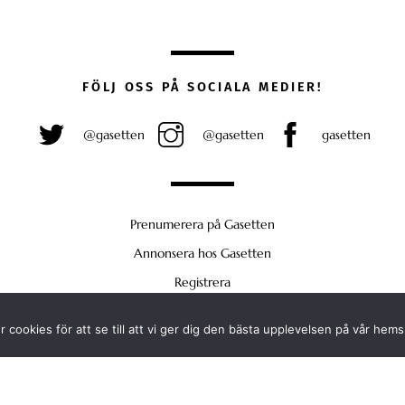
FÖLJ OSS PÅ SOCIALA MEDIER!
@gasetten
@gasetten
gasetten
Prenumerera på Gasetten
Annonsera hos Gasetten
Registrera
Köp Plus
 cookies för att se till att vi ger dig den bästa upplevelsen på vår hems