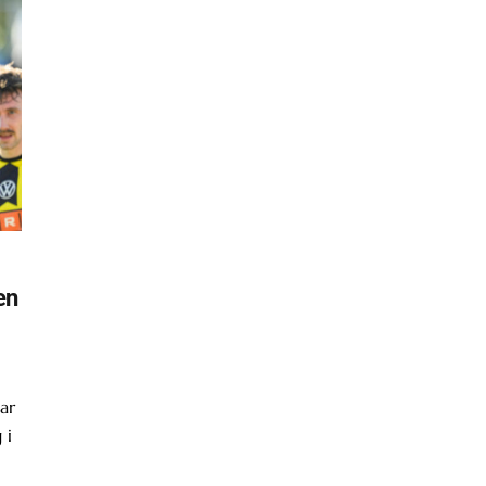
en
ar
 i