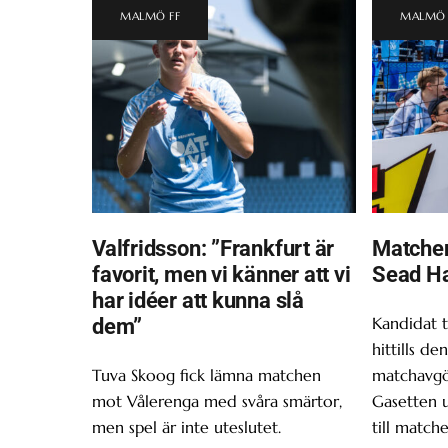
MALMÖ FF
MALMÖ 
Valfridsson: ”Frankfurt är
Matchen
favorit, men vi känner att vi
Sead H
har idéer att kunna slå
Kandidat t
dem”
hittills d
Tuva Skoog fick lämna matchen
matchavgör
mot Vålerenga med svåra smärtor,
Gasetten 
men spel är inte uteslutet.
till matche