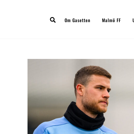
Skip
to
Search
content
Om Gasetten
Malmö FF