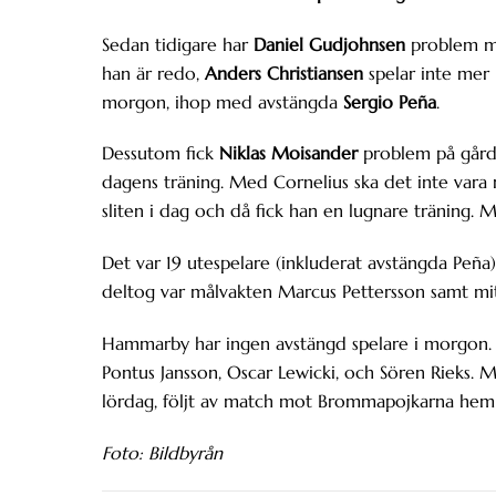
Sedan tidigare har
Daniel Gudjohnsen
problem m
han är redo,
Anders Christiansen
spelar inte mer 
morgon, ihop med avstängda
Sergio Peña
.
Dessutom fick
Niklas Moisander
problem på gård
dagens träning. Med Cornelius ska det inte vara
sliten i dag och då fick han en lugnare träning.
Det var 19 utespelare (inkluderat avstängda Peña)
deltog var målvakten Marcus Pettersson samt mit
Hammarby har ingen avstängd spelare i morgon. M
Pontus Jansson, Oscar Lewicki, och Sören Rieks
lördag, följt av match mot Brommapojkarna hemma
Foto: Bildbyrån