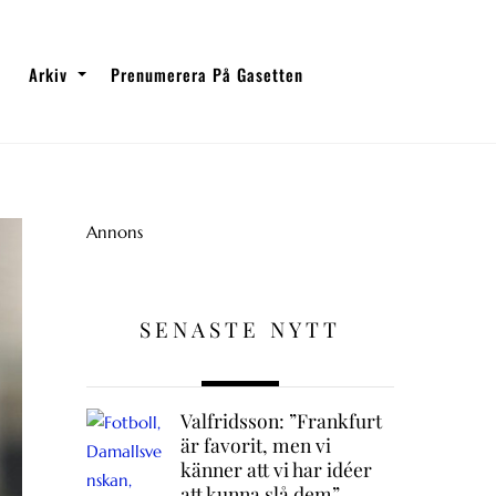
Arkiv
Prenumerera På Gasetten
Annons
SENASTE NYTT
Valfridsson: ”Frankfurt
är favorit, men vi
känner att vi har idéer
att kunna slå dem”