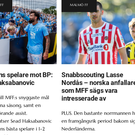
FF
MALMÖ FF
s spelare mot BP:
Snabbscouting Lasse
aksabanovic
Nordås – norska anfallar
som MFF sägs vara
ill MFF:s snyggaste mål
intresserade av
enna säsong, samt en
ande assist.
PLUS. Den bastante norrmannen h
utser Sead Haksabanovic
en framgångsrik period bakom sig
ns bästa spelare i 1-2
Nederländerna.