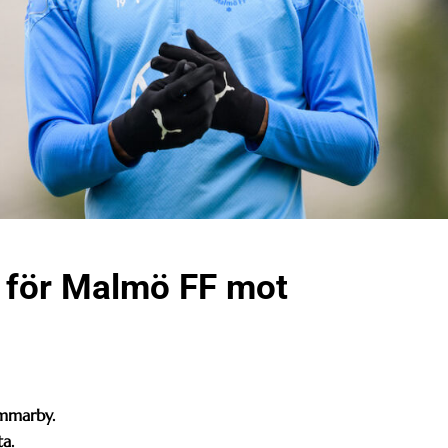
 för Malmö FF mot
mmarby.
ta.