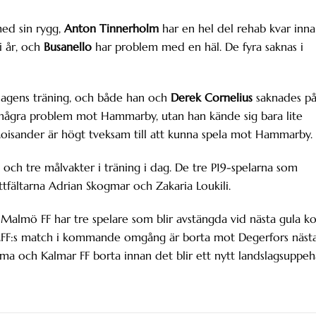
ed sin rygg,
Anton Tinnerholm
har en hel del rehab kvar inn
i år, och
Busanello
har problem med en häl. De fyra saknas i
agens träning, och både han och
Derek Cornelius
saknades p
 några problem mot Hammarby, utan han kände sig bara lite
 Moisander är högt tveksam till att kunna spela mot Hammarby.
 och tre målvakter i träning i dag. De tre P19-spelarna som
tfältarna Adrian Skogmar och Zakaria Loukili.
almö FF har tre spelare som blir avstängda vid nästa gula ko
. MFF:s match i kommande omgång är borta mot Degerfors näst
 och Kalmar FF borta innan det blir ett nytt landslagsuppehå