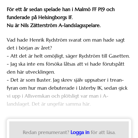
För ett år sedan spelade han i Malmö FF P19 och
funderade på Helsingborgs IF.
Nu är Nils Zätterström A-landslagsspelare.
Vad hade Henrik Rydström svarat om man hade sagt
det i början av året?
- Att det är helt omöjligt, säger Rydström till Gasetten.
- Jag ska inte ens försöka låtsas att vi hade förutspått
den här utvecklingen.
- Det är som Buster. Jag skrev själv uppsatser i trean-
fyran om hur man debuterade i Listerby IK, sedan gick
vi upp i Allsvenskan och plötsligt var man i A-
landslaget. Det är ungefär samma här.
Redan prenumerant?
Logga in
för att läsa.