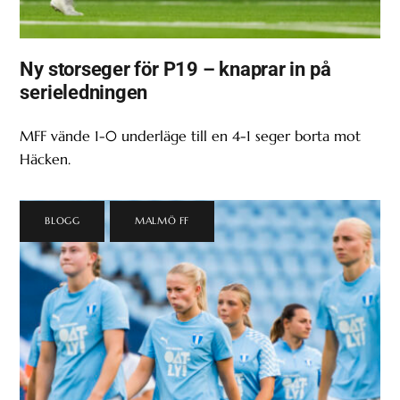
Ny storseger för P19 – knaprar in på
serieledningen
MFF vände 1-0 underläge till en 4-1 seger borta mot
Häcken.
BLOGG
,
MALMÖ FF