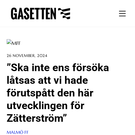
Skip
to
Men
content
26 NOVEMBER, 2024
”Ska inte ens försöka
låtsas att vi hade
förutspått den här
utvecklingen för
Zätterström”
MALMÖ FF