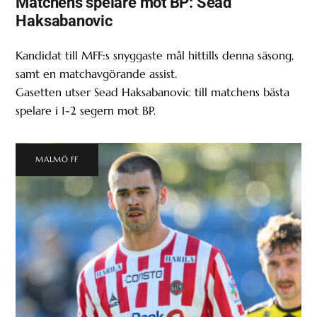
Matchens spelare mot BP: Sead
Haksabanovic
Kandidat till MFF:s snyggaste mål hittills denna säsong,
samt en matchavgörande assist.
Gasetten utser Sead Haksabanovic till matchens bästa
spelare i 1-2 segern mot BP.
MALMÖ FF