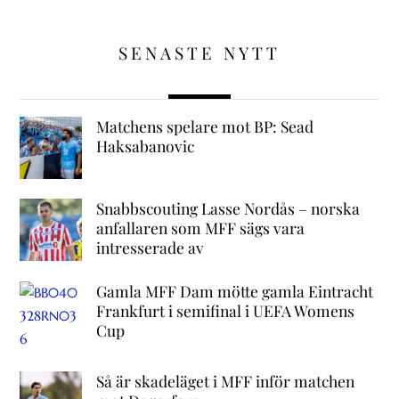
SENASTE NYTT
Matchens spelare mot BP: Sead
Haksabanovic
Snabbscouting Lasse Nordås – norska
anfallaren som MFF sägs vara
intresserade av
Gamla MFF Dam mötte gamla Eintracht
Frankfurt i semifinal i UEFA Womens
Cup
Så är skadeläget i MFF inför matchen