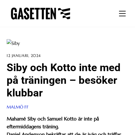
Skip
to
Men
content
12 JANUARI, 2024
Siby och Kotto inte med
på träningen – besöker
klubbar
MALMÖ FF
Mahamé Siby och Samuel Kotto är inte på
eftermiddagens träning.
Daniel Andersson bekräftar att de är iväg och träffar