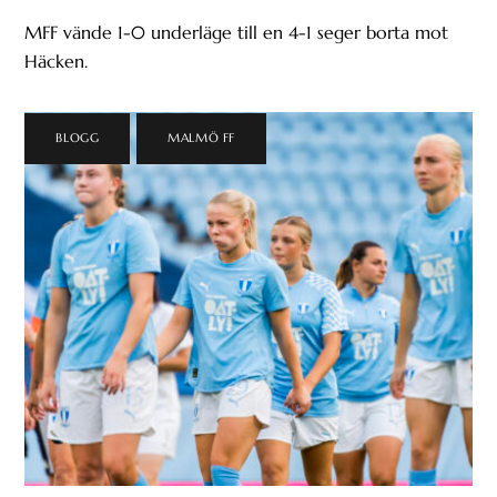
MFF vände 1-0 underläge till en 4-1 seger borta mot
Häcken.
BLOGG
,
MALMÖ FF