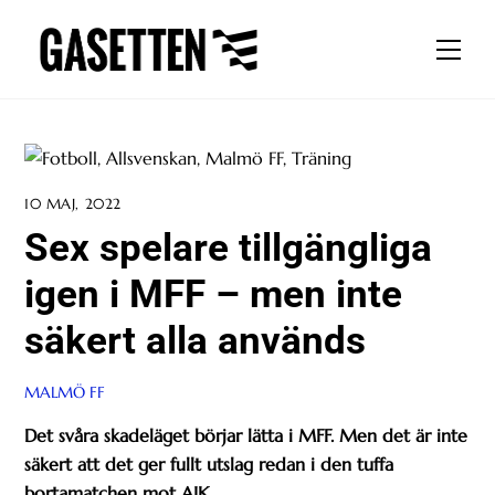
Skip
to
Men
content
10 MAJ, 2022
Sex spelare tillgängliga
igen i MFF – men inte
säkert alla används
MALMÖ FF
Det svåra skadeläget börjar lätta i MFF. Men det är inte
säkert att det ger fullt utslag redan i den tuffa
bortamatchen mot AIK.