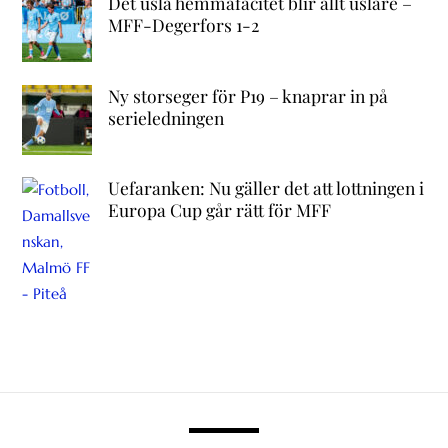
Det usla hemmafacitet blir allt uslare –
MFF-Degerfors 1-2
Ny storseger för P19 – knaprar in på
serieledningen
Uefaranken: Nu gäller det att lottningen i
Europa Cup går rätt för MFF