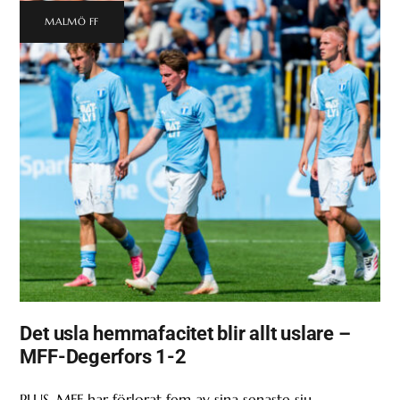
MALMÖ FF
Det usla hemmafacitet blir allt uslare –
MFF-Degerfors 1-2
PLUS. MFF har förlorat fem av sina senaste sju