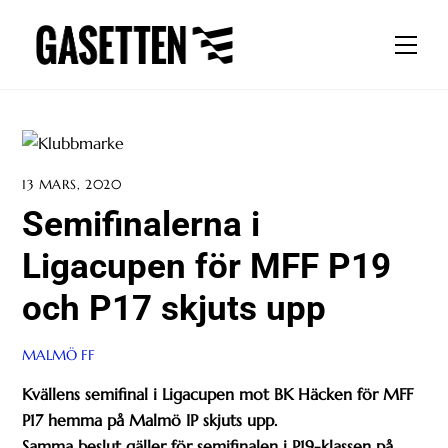
Skip
to
Men
content
13 MARS, 2020
Semifinalerna i
Ligacupen för MFF P19
och P17 skjuts upp
MALMÖ FF
Kvällens semifinal i Ligacupen mot BK Häcken för MFF
P17 hemma på Malmö IP skjuts upp.
Samma beslut gäller för semifinalen i P19-klassen på