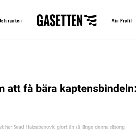
Uefaranken
Min Profil
att få bära kaptensbindeln
t har Sead Haksabanovic gjort än så länge denna säsong.