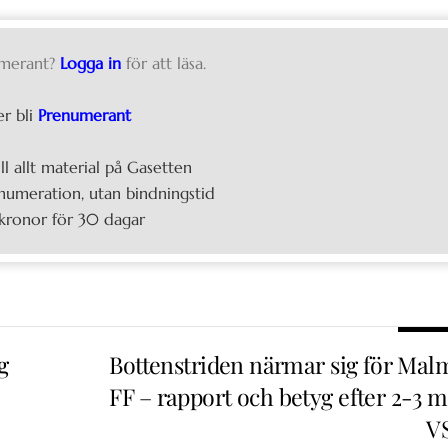
merant?
Logga in
för att läsa.
er bli
Prenumerant
ill allt material på Gasetten
umeration, utan bindningstid
kronor för 30 dagar
g
Bottenstriden närmar sig för Mal
FF – rapport och betyg efter 2-3 m
V