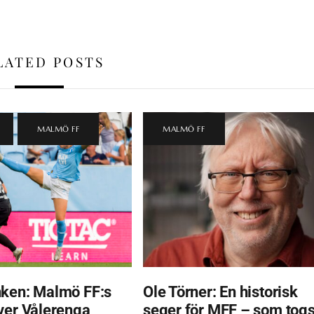
LATED POSTS
,
MALMÖ FF
MALMÖ FF
ken: Malmö FF:s
Ole Törner: En historisk
ver Vålerenga
seger för MFF – som tog