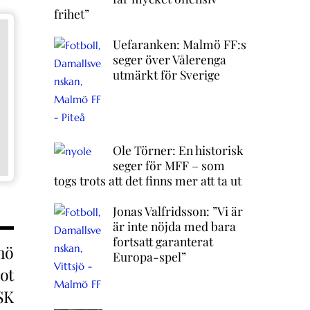
frihet”
Uefaranken: Malmö FF:s
seger över Vålerenga
utmärkt för Sverige
Ole Törner: En historisk
seger för MFF – som
togs trots att det finns mer att ta ut
Jonas Valfridsson: ”Vi är
är inte nöjda med bara
fortsatt garanterat
mö
Europa-spel”
ot
SK