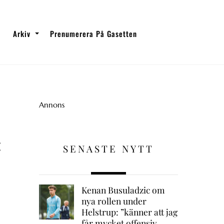
Arkiv
Prenumerera På Gasetten
Annons
:
SENASTE NYTT
Kenan Busuladzic om
nya rollen under
Helstrup: ”känner att jag
får mycket offensiv