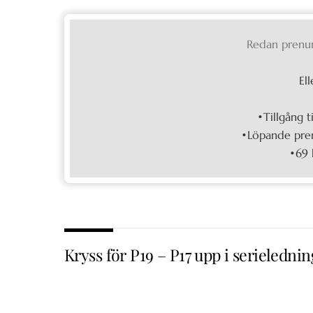
Redan prenu
Ell
•Tillgång t
•Löpande pren
•69 
Kryss för P19 – P17 upp i serielednin