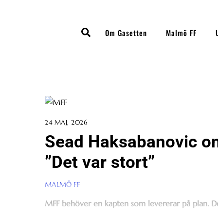
Skip
to
Search
content
Om Gasetten
Malmö FF
24 MAJ, 2026
Sead Haksabanovic om 
”Det var stort”
MALMÖ FF
MFF behöver en kapten som levererar på plan. De