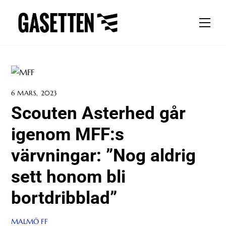
Skip
to
Men
content
6 MARS, 2023
Scouten Asterhed går
igenom MFF:s
värvningar: ”Nog aldrig
sett honom bli
bortdribblad”
MALMÖ FF