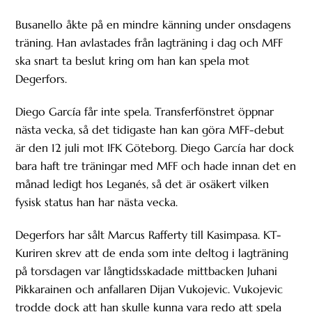
Busanello åkte på en mindre känning under onsdagens
träning. Han avlastades från lagträning i dag och MFF
ska snart ta beslut kring om han kan spela mot
Degerfors.
Diego García får inte spela. Transferfönstret öppnar
nästa vecka, så det tidigaste han kan göra MFF-debut
är den 12 juli mot IFK Göteborg. Diego García har dock
bara haft tre träningar med MFF och hade innan det en
månad ledigt hos Leganés, så det är osäkert vilken
fysisk status han har nästa vecka.
Degerfors har sålt Marcus Rafferty till Kasimpasa. KT-
Kuriren skrev att de enda som inte deltog i lagträning
på torsdagen var långtidsskadade mittbacken Juhani
Pikkarainen och anfallaren Dijan Vukojevic. Vukojevic
trodde dock att han skulle kunna vara redo att spela