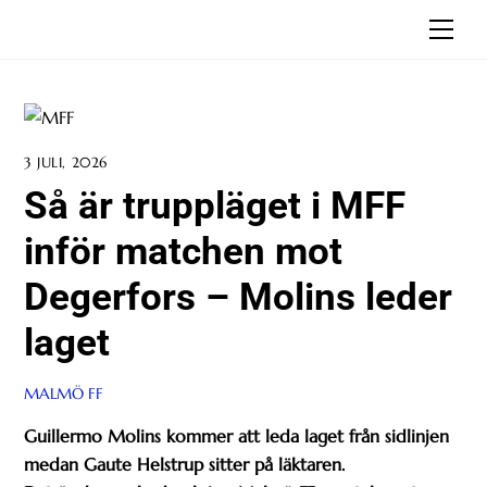
Skip
Men
to
content
3 JULI, 2026
Så är truppläget i MFF
inför matchen mot
Degerfors – Molins leder
laget
MALMÖ FF
Guillermo Molins kommer att leda laget från sidlinjen
medan Gaute Helstrup sitter på läktaren.