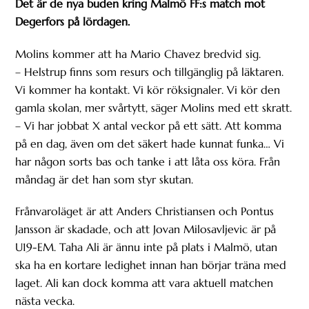
Det är de nya buden kring Malmö FF:s match mot
Degerfors på lördagen.
Molins kommer att ha Mario Chavez bredvid sig.
– Helstrup finns som resurs och tillgänglig på läktaren.
Vi kommer ha kontakt. Vi kör röksignaler. Vi kör den
gamla skolan, mer svårtytt, säger Molins med ett skratt.
– Vi har jobbat X antal veckor på ett sätt. Att komma
på en dag, även om det säkert hade kunnat funka… Vi
har någon sorts bas och tanke i att låta oss köra. Från
måndag är det han som styr skutan.
Frånvaroläget är att Anders Christiansen och Pontus
Jansson är skadade, och att Jovan Milosavljevic är på
U19-EM. Taha Ali är ännu inte på plats i Malmö, utan
ska ha en kortare ledighet innan han börjar träna med
laget. Ali kan dock komma att vara aktuell matchen
nästa vecka.