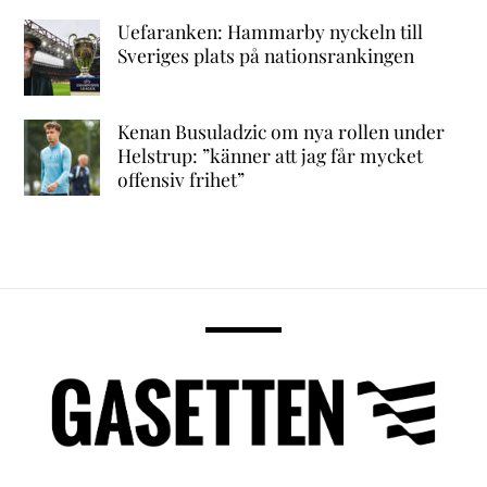
Uefaranken: Hammarby nyckeln till
Sveriges plats på nationsrankingen
Kenan Busuladzic om nya rollen under
Helstrup: ”känner att jag får mycket
offensiv frihet”