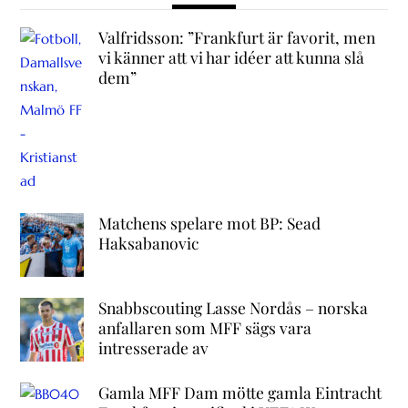
Valfridsson: ”Frankfurt är favorit, men
vi känner att vi har idéer att kunna slå
dem”
Matchens spelare mot BP: Sead
Haksabanovic
Snabbscouting Lasse Nordås – norska
anfallaren som MFF sägs vara
intresserade av
Gamla MFF Dam mötte gamla Eintracht