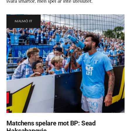
svåra smärtor, men spel är inte uteslutet.
MALMÖ FF
Matchens spelare mot BP: Sead
Haksabanovic