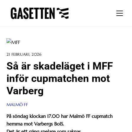
Skip
to
Men
content
21 FEBRUARI, 2026
Så är skadeläget i MFF
inför cupmatchen mot
Varberg
MALMÖ FF
På söndag klockan 17.00 har Malmö FF cupmatch
hemma mot Varbergs BoIS.
Det är ett gäng spelare som saknas.