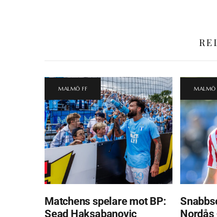
RE
MALMÖ FF
MALMÖ 
Matchens spelare mot BP:
Snabbsc
Sead Haksabanovic
Nordås 