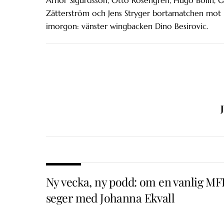
Arnor Sigurdsson, Otto Rosengren, Hugo Bolin, Gab
Zätterström och Jens Stryger bortamatchen mot 
imorgon: vänster wingbacken Dino Besirovic.
Ny vecka, ny podd: om en vanlig MF
seger med Johanna Ekvall