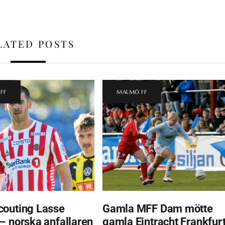
LATED POSTS
FF
MALMÖ FF
outing Lasse
Gamla MFF Dam mötte
– norska anfallaren
gamla Eintracht Frankfurt