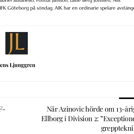
riel Busanello, Pontus Jansson, Lasse Berg Johnsen, Nils
IFK Göteborg på söndag. AIK har en ordinarie spelare avstäng
JL
Jens Ljunggren
F-
När Azinovic hörde om 13-åri
Ellborg i Division 2: ”Exception
grepptekni