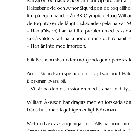
Närvaron och skadeläget är i princip oförändrat 
Haksabanovic och Arnor Sigurdsson deltog allihop
lite på egen hand. Från BK Olympic deltog Will
deltog utöver de långtidsskadade spelarna var M
– Han (Olsson) har haft lite problem med baksida
så då valde vi att hålla honom inne och rehabilit
– Han är inte med imorgon.
Erik Botheim ska under morgondagen opereras för
Arnor Sigurdsson spelade en dryg kvart mot Hal
Björkman svara på:
– Vi får ha den diskussionen med tränar- och fyste
William Åkesson har dragits med en fotskada so
träna fullt med laget igen enligt Björkman.
MFF undvek avstängningar mot AIK när man mötte