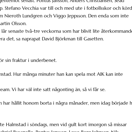
gentemot senast. Pontus Jansson, Anders Christiansen, Sead
. Stefano Vecchia var till och med ute i fotbollsskor och kör
iam Nieroth Lundgren och Viggo Jeppsson. Den enda som inte
artin Olsson.
 lår senaste två-tre veckorna som har blivit lite återkommand
era det, sa naprapat David Björkman till Gasetten.
 sin fraktur i underbenet.
mstad. Hur många minuter han kan spela mot AIK kan inte
am. Vi har väl inte satt någonting än, så vi får se.
m har hållit honom borta i några månader, men idag började 
 Halmstad i söndags, men vid gult kort imorgon så missar