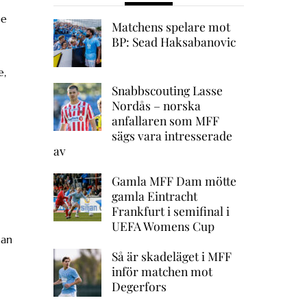
de
Matchens spelare mot
BP: Sead Haksabanovic
e,
Snabbscouting Lasse
Nordås – norska
anfallaren som MFF
sägs vara intresserade
av
Gamla MFF Dam mötte
gamla Eintracht
Frankfurt i semifinal i
UEFA Womens Cup
han
Så är skadeläget i MFF
inför matchen mot
Degerfors