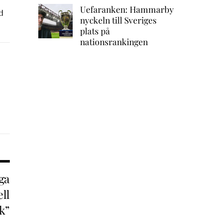
Uefaranken: Hammarby
d
nyckeln till Sveriges
plats på
nationsrankingen
ga
ell
k”