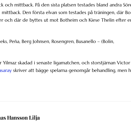
ck och mittback. På den sista platsen testades bland andra Sör
mittback. Den första elvan som testades på träningen, där Bo
ger och där de byttes ut mot Botheim och Kiese Thelin efter e
ieks, Peña, Berg Johnsen, Rosengren, Busanello – (Bolin,
er Yilmaz skadad i senaste ligamatchen, och storstjärnan Victor
asaray
skriver att bägge spelarna genomgår behandling, men h
nas Hansson Lilja