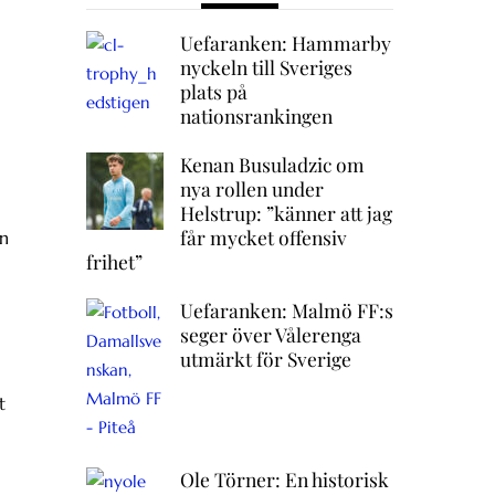
Uefaranken: Hammarby
nyckeln till Sveriges
plats på
nationsrankingen
Kenan Busuladzic om
nya rollen under
Helstrup: ”känner att jag
får mycket offensiv
en
frihet”
Uefaranken: Malmö FF:s
seger över Vålerenga
utmärkt för Sverige
t
Ole Törner: En historisk