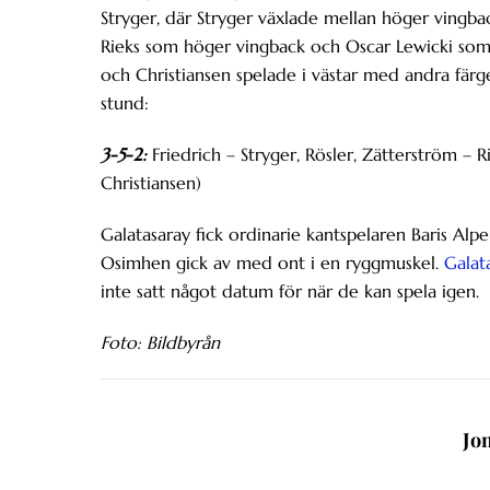
Stryger, där Stryger växlade mellan höger vingba
Rieks som höger vingback och Oscar Lewicki som 
och Christiansen spelade i västar med andra fär
stund:
3-5-2:
Friedrich – Stryger, Rösler, Zätterström – R
Christiansen)
Galatasaray fick ordinarie kantspelaren Baris Alp
Osimhen gick av med ont i en ryggmuskel.
Galat
inte satt något datum för när de kan spela igen.
Foto: Bildbyrån
Jo