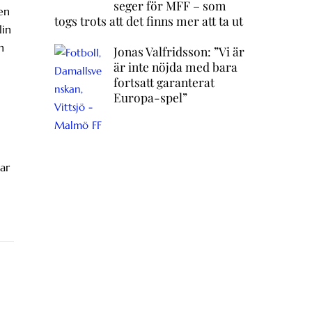
seger för MFF – som
en
togs trots att det finns mer att ta ut
lin
n
Jonas Valfridsson: ”Vi är
är inte nöjda med bara
fortsatt garanterat
Europa-spel”
ar