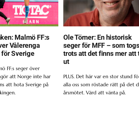
ken: Malmö FF:s
Ole Törner: En historisk
ver Vålerenga
seger för MFF – som tog
 för Sverige
trots att det finns mer att 
ut
ö FF:s seger över
gör att Norge inte har
PLUS. Det här var en stor stund fö
s att hota Sverige på
alla oss som röstade rätt på det d
kingen.
årsmötet. Värd att vänta på.