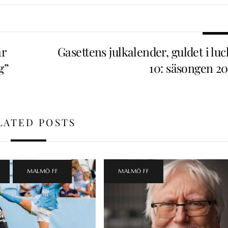
ar
Gasettens julkalender, guldet i lu
g”
10: säsongen 20
LATED POSTS
,
MALMÖ FF
MALMÖ FF