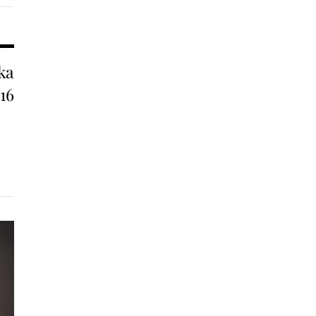
cka
16