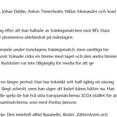
a, Johan Dahlin, Anton Tinnerholm, Niklas Moisander och Sead
g efter att han haltade av träningsmatchen mot RFS. Hans
one promenera obehindrat på måndagen.
nvarande under torsdagens träningsmatch, men samtliga tre
banovic tränade cirka en timme med laget och den andra timm
 Rydström var inte tillgänglig för media för att ge
en längre period. Han har tekniskt sett haft igång sin säsong
t långt avbrott, men han säger att knäet känns bättre nu. Han
ulle spela de här två sista Europamatcherna 2024 istället för at
anuarimatcherna, som med Pontus Jansson.
e. Den innehöll alltid Busanello, Rösler, Zätterström och