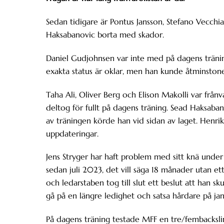
Sedan tidigare är Pontus Jansson, Stefano Vecchi
Haksabanovic borta med skador.
Daniel Gudjohnsen var inte med på dagens tränin
exakta status är oklar, men han kunde åtminst
Taha Ali, Oliver Berg och Elison Makolli var frå
deltog för fullt på dagens träning. Sead Haksa
av träningen körde han vid sidan av laget. Henrik
uppdateringar.
Jens Stryger har haft problem med sitt knä under 
sedan juli 2023, det vill säga 18 månader utan et
och ledarstaben tog till slut ett beslut att han sk
gå på en längre ledighet och satsa hårdare på j
På dagens träning testade MFF en tre/fembackslinj