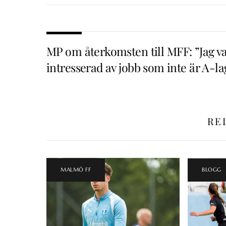
MP om återkomsten till MFF: ”Jag v
intresserad av jobb som inte är A-la
RE
MALMÖ FF
BLOGG