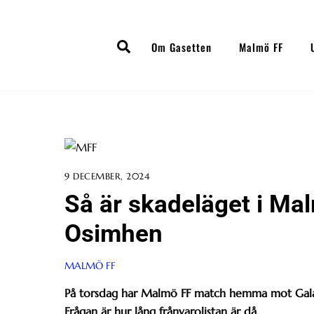
Skip
to
Search
content
Om Gasetten
Malmö FF
9 DECEMBER, 2024
Så är skadeläget i Ma
Osimhen
MALMÖ FF
På torsdag har Malmö FF match hemma mot Gala
Frågan är hur lång frånvarolistan är då.