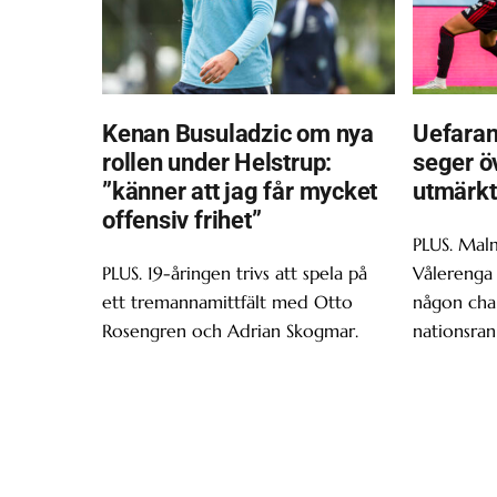
Kenan Busuladzic om nya
Uefaran
rollen under Helstrup:
seger ö
”känner att jag får mycket
utmärkt
offensiv frihet”
PLUS. Malm
PLUS. 19-åringen trivs att spela på
Vålerenga 
ett tremannamittfält med Otto
någon chan
Rosengren och Adrian Skogmar.
nationsran