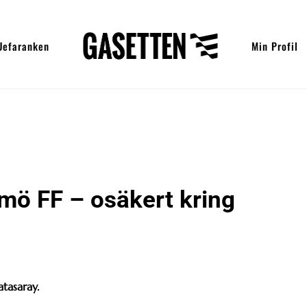
Uefaranken
Min Profil
lmö FF – osäkert kring
tasaray.