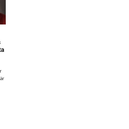
s
ta
r
är