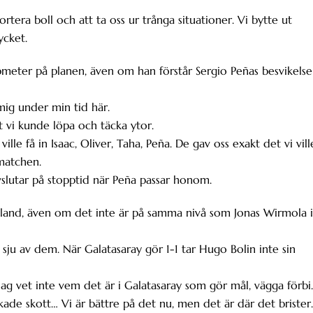
tera boll och att ta oss ur trånga situationer. Vi bytte ut
ycket.
pmeter på planen, även om han förstår Sergio Peñas besvikelse
 mig under min tid här.
t vi kunde löpa och täcka ytor.
ille få in Isaac, Oliver, Taha, Peña. De gav oss exakt det vi vill
 matchen.
slutar på stopptid när Peña passar honom.
bland, även om det inte är på samma nivå som Jonas Wirmola i
sju av dem. När Galatasaray gör 1-1 tar Hugo Bolin inte sin
, jag vet inte vem det är i Galatasaray som gör mål, vägga förbi.
ade skott… Vi är bättre på det nu, men det är där det brister.