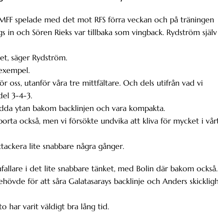
. MFF spelade med det mot RFS förra veckan och på träningen
gs in och Sören Rieks var tillbaka som vingback. Rydström själv
et, säger Rydström.
 exempel.
r oss, utanför våra tre mittfältare. Och dels utifrån vad vi
del 3-4-3.
 Skydda ytan bakom backlinjen och vara kompakta.
orta också, men vi försökte undvika att kliva för mycket i vår
tackera lite snabbare några gånger.
fallare i det lite snabbare tänket, med Bolin där bakom också.
ehövde för att såra Galatasarays backlinje och Anders skicklig
o har varit väldigt bra lång tid.