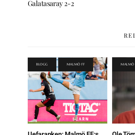
Galatasaray 2-2
RE
BLOGG
,
MALMÖ FF
MALMÖ 
Uefaranken: Malmö FF:s
Ole Törn