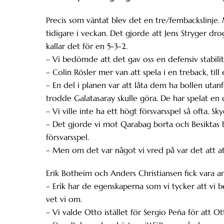
Precis som väntat blev det en tre/fembackslinje
tidigare i veckan. Det gjorde att Jens Stryger dro
kallar det för en 5-3-2.
– Vi bedömde att det gav oss en defensiv stabilit
– Colin Rösler mer van att spela i en treback, till
– En del i planen var att låta dem ha bollen utanfö
trodde Galatasaray skulle göra. De har spelat en 
– Vi ville inte ha ett högt försvarsspel så ofta.
– Det gjorde vi mot Qarabag borta och Besiktas b
försvarsspel.
– Men om det var något vi vred på var det att at
Erik Botheim och Anders Christiansen fick vara an
– Erik har de egenskaperna som vi tycker att vi b
vet vi om.
– Vi valde Otto istället för Sergio Peña för att Ott