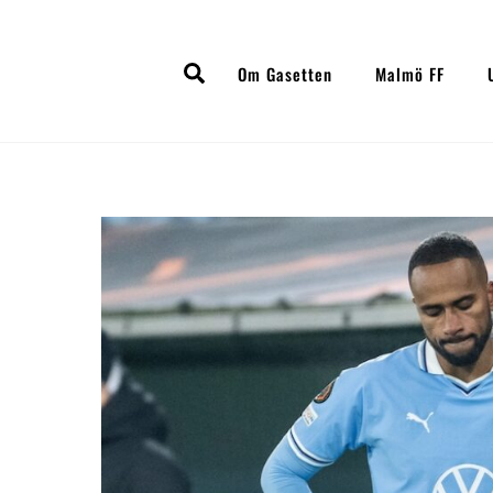
Skip
to
Search
content
Om Gasetten
Malmö FF