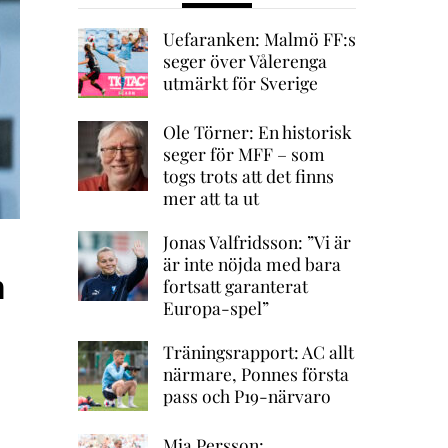
Uefaranken: Malmö FF:s
seger över Vålerenga
utmärkt för Sverige
Ole Törner: En historisk
seger för MFF – som
togs trots att det finns
mer att ta ut
Jonas Valfridsson: ”Vi är
är inte nöjda med bara
m
fortsatt garanterat
Europa-spel”
Träningsrapport: AC allt
närmare, Ponnes första
pass och P19-närvaro
Mia Persson: