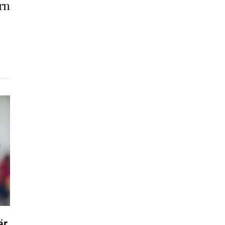
rn
är