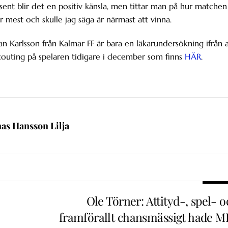
sent blir det en positiv känsla, men tittar man på hur matchen
ar mest och skulle jag säga är närmast att vinna.
han Karlsson från Kalmar FF är bara en läkarundersökning ifrån a
couting på spelaren tidigare i december som finns
HÄR
.
nas Hansson Lilja
Ole Törner: Attityd-, spel- 
framförallt chansmässigt hade M