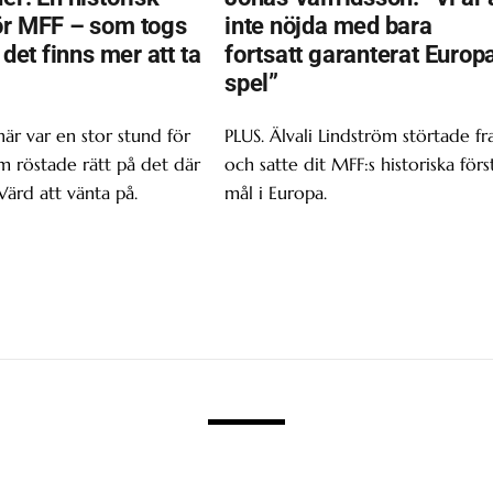
ör MFF – som togs
inte nöjda med bara
t det finns mer att ta
fortsatt garanterat Europ
spel”
här var en stor stund för
PLUS. Älvali Lindström störtade f
om röstade rätt på det där
och satte dit MFF:s historiska förs
Värd att vänta på.
mål i Europa.