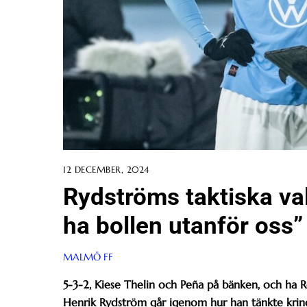
12 DECEMBER, 2024
Rydströms taktiska va
ha bollen utanför oss”
MALMÖ FF
5-3-2, Kiese Thelin och Peña på bänken, och ha R
Henrik Rydström går igenom hur han tänkte kring