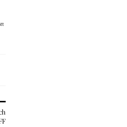
tt
och
FF