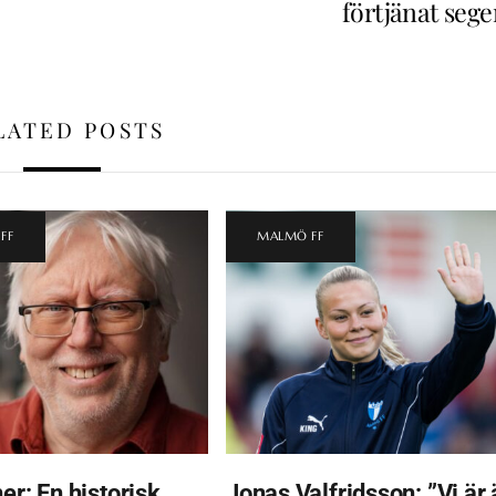
förtjänat sege
LATED POSTS
FF
MALMÖ FF
er: En historisk
Jonas Valfridsson: ”Vi är 