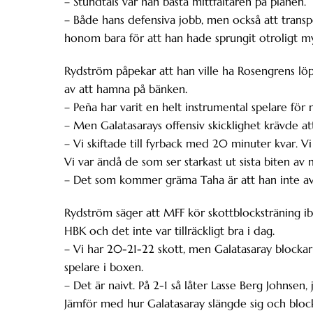
– Stundtals var han bästa mittfältaren på planen.
– Både hans defensiva jobb, men också att transpor
honom bara för att han hade sprungit otroligt m
Rydström påpekar att han ville ha Rosengrens lö
av att hamna på bänken.
– Peña har varit en helt instrumental spelare för
– Men Galatasarays offensiv skicklighet krävde at
– Vi skiftade till fyrback med 20 minuter kvar. Vi v
Vi var ändå de som ser starkast ut sista biten av
– Det som kommer gräma Taha är att han inte av
Rydström säger att MFF kör skottblocksträning i
HBK och det inte var tillräckligt bra i dag.
– Vi har 20-21-22 skott, men Galatasaray blockar 
spelare i boxen.
– Det är naivt. På 2-1 så låter Lasse Berg Johnsen
Jämför med hur Galatasaray slängde sig och block