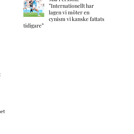
”Internationellt har
lagen vi möter en
cynism vi kanske fattats
tidigare”
t
het