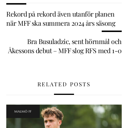
Rekord på rekord även utanför planen
när MFF ska summera 2024 års säsong
Bra Busuladzic, sent hörnmål och
Åkessons debut – MFF slog RFS med 1-0
RELATED POSTS
MALMÖ FF