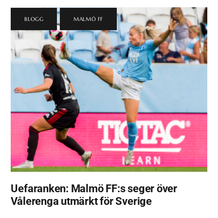
BLOGG
,
MALMÖ FF
Uefaranken: Malmö FF:s seger över
Vålerenga utmärkt för Sverige