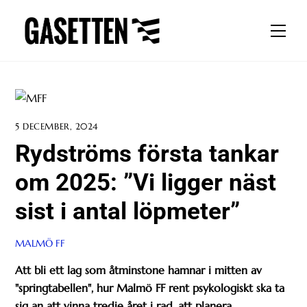
Skip
to
Men
content
5 DECEMBER, 2024
Rydströms första tankar
om 2025: ”Vi ligger näst
sist i antal löpmeter”
MALMÖ FF
Att bli ett lag som åtminstone hamnar i mitten av
"springtabellen", hur Malmö FF rent psykologiskt ska ta
sig an att vinna tredje året i rad, att planera