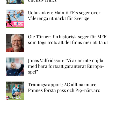
Uefaranken: Malmö FF:s seger över
Vålerenga utmärkt för Sverige
Ole Törner: En historisk seger för MFF –
som togs trots att det finns mer att ta ut
Jonas Valfridsson: ”Vi är är inte nöjda
med bara fortsatt garanterat Europa-
spel”
Träningsrapport: AC allt närmare,
Ponnes första pass och P19-närvaro