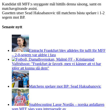
Kandidat till MFF:s snyggaste mål hittills denna säsong, samt en
matchavgörande assist.
Gasetten utser Sead Haksabanovic till matchens bästa spelare i 1-2
segern mot BP.
Senaste nytt
Eintracht Frankfurt blev alldeles för tufft för MFF
– 2-0-segern var aldrig i fara
Valfridsson: ”Frankfurt är favorit, men vi känner att vi har
idéer att kunna slå dem”
Matchens spelare mot BP: Sead Haksabanovic
Snabbscouting Lasse Nordås – norska anfallaren
som MFF sägs vara intresserade av