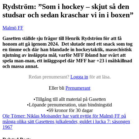
Rydström: ”Som i hockey – skjut så den
studsar och sedan kraschar vi in i boxen”
Malmö FF
Gasetten ställde sju frågor till Henrik Rydström för att få
honom att gå igenom 2024.
Det slutade med ett snack som tog
en timme och där han blandade in hockeytaktik, masochistisk
njutning av insläppta mål, varför MFF ibland har svårt att
spela man-man, ett inläggsspel där MFF har +23 i målskillnad
och massa annat.
Redan prenumerant?
Logga in
för att läsa.
Eller bli
Prenumerant
•Tillgång till allt material på Gasetten
•Löpande prenumeration, utan bindningstid
•69 kronor för 30 dagar
Ole Törner: Niklas Moisander har varit nyttig för Malmö FF på
många olika sätt
Gasettens julkalender, guldet i lucka 7: säsongen
1967