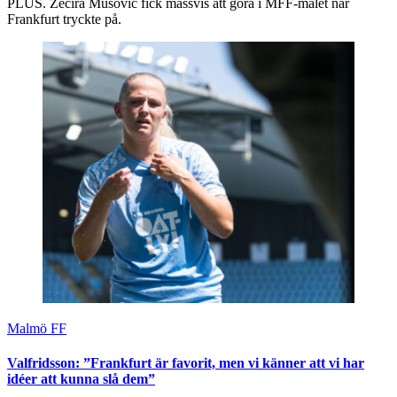
PLUS. Zecira Musovic fick massvis att göra i MFF-målet när
Frankfurt tryckte på.
Malmö FF
Valfridsson: ”Frankfurt är favorit, men vi känner att vi har
idéer att kunna slå dem”