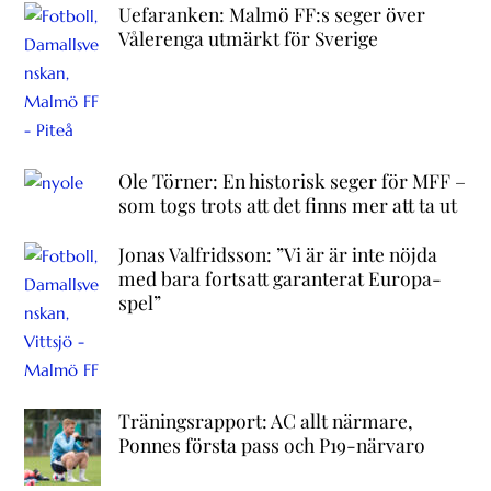
Uefaranken: Malmö FF:s seger över
Vålerenga utmärkt för Sverige
Ole Törner: En historisk seger för MFF –
som togs trots att det finns mer att ta ut
Jonas Valfridsson: ”Vi är är inte nöjda
med bara fortsatt garanterat Europa-
spel”
Träningsrapport: AC allt närmare,
Ponnes första pass och P19-närvaro