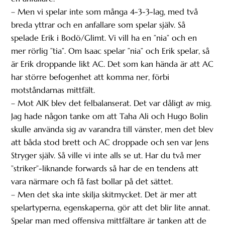
– Men vi spelar inte som många 4-3-3-lag, med två
breda yttrar och en anfallare som spelar själv. Så
spelade Erik i Bodö/Glimt. Vi vill ha en ”nia” och en
mer rörlig ”tia”. Om Isaac spelar ”nia” och Erik spelar, så
är Erik droppande likt AC. Det som kan hända är att AC
har större befogenhet att komma ner, förbi
motståndarnas mittfält.
– Mot AIK blev det felbalanserat. Det var dåligt av mig.
Jag hade någon tanke om att Taha Ali och Hugo Bolin
skulle använda sig av varandra till vänster, men det blev
att båda stod brett och AC droppade och sen var Jens
Stryger själv. Så ville vi inte alls se ut. Har du två mer
”striker”-liknande forwards så har de en tendens att
vara närmare och få fast bollar på det sättet.
– Men det ska inte skilja skitmycket. Det är mer att
spelartyperna, egenskaperna, gör att det blir lite annat.
Spelar man med offensiva mittfältare är tanken att de