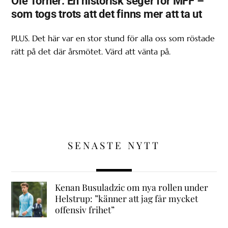
Ole Törner: En historisk seger för MFF –
som togs trots att det finns mer att ta ut
PLUS. Det här var en stor stund för alla oss som röstade
rätt på det där årsmötet. Värd att vänta på.
SENASTE NYTT
Kenan Busuladzic om nya rollen under
Helstrup: ”känner att jag får mycket
offensiv frihet”