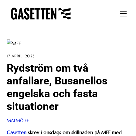
Skip
to
Men
content
17 APRIL, 2025
Rydström om två
anfallare, Busanellos
engelska och fasta
situationer
MALMÖ FF
Gasetten
skrev i onsdags om skillnaden på MFF med