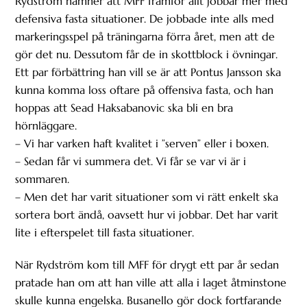
Rydström nämner att MFF framför allt jobbar mer med
defensiva fasta situationer. De jobbade inte alls med
markeringsspel på träningarna förra året, men att de
gör det nu. Dessutom får de in skottblock i övningar.
Ett par förbättring han vill se är att Pontus Jansson ska
kunna komma loss oftare på offensiva fasta, och han
hoppas att Sead Haksabanovic ska bli en bra
hörnläggare.
– Vi har varken haft kvalitet i ”serven” eller i boxen.
– Sedan får vi summera det. Vi får se var vi är i
sommaren.
– Men det har varit situationer som vi rätt enkelt ska
sortera bort ändå, oavsett hur vi jobbar. Det har varit
lite i efterspelet till fasta situationer.
När Rydström kom till MFF för drygt ett par år sedan
pratade han om att han ville att alla i laget åtminstone
skulle kunna engelska. Busanello gör dock fortfarande