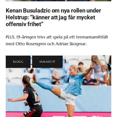
Kenan Busuladzic om nya rollen under
Helstrup: ”känner att jag får mycket
offensiv frihet”
PLUS. 19-åringen trivs att spela på ett tremannamittfält
med Otto Rosengren och Adrian Skogmar.
BLOGG
,
MALMÖ FF