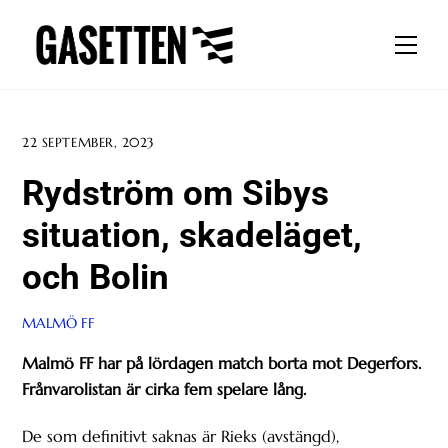
Skip
to
Men
content
22 SEPTEMBER, 2023
Rydström om Sibys
situation, skadeläget,
och Bolin
MALMÖ FF
Malmö FF har på lördagen match borta mot Degerfors.
Frånvarolistan är cirka fem spelare lång.
De som definitivt saknas är Rieks (avstängd),