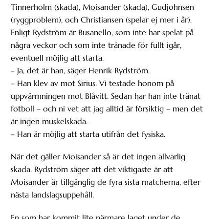
Tinnerholm (skada), Moisander (skada), Gudjohnsen
(ryggproblem), och Christiansen (spelar ej mer i år).
Enligt Rydström är Busanello, som inte har spelat på
några veckor och som inte tränade för fullt igår,
eventuell möjlig att starta.
– Ja, det är han, säger Henrik Rydström.
– Han klev av mot Sirius. Vi testade honom på
uppvärmningen mot Blåvitt. Sedan har han inte tränat
fotboll – och ni vet att jag alltid är försiktig – men det
är ingen muskelskada.
– Han är möjlig att starta utifrån det fysiska.
När det gäller Moisander så är det ingen allvarlig
skada. Rydström säger att det viktigaste är att
Moisander är tillgänglig de fyra sista matcherna, efter
nästa landslagsuppehåll.
En som har kommit lite närmare laget under de