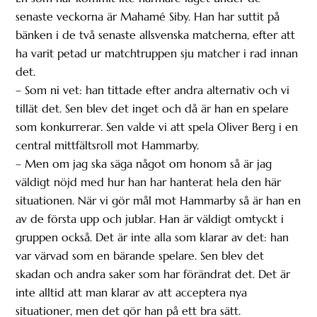
senaste veckorna är Mahamé Siby. Han har suttit på
bänken i de två senaste allsvenska matcherna, efter att
ha varit petad ur matchtruppen sju matcher i rad innan
det.
– Som ni vet: han tittade efter andra alternativ och vi
tillät det. Sen blev det inget och då är han en spelare
som konkurrerar. Sen valde vi att spela Oliver Berg i en
central mittfältsroll mot Hammarby.
– Men om jag ska säga något om honom så är jag
väldigt nöjd med hur han har hanterat hela den här
situationen. När vi gör mål mot Hammarby så är han en
av de första upp och jublar. Han är väldigt omtyckt i
gruppen också. Det är inte alla som klarar av det: han
var värvad som en bärande spelare. Sen blev det
skadan och andra saker som har förändrat det. Det är
inte alltid att man klarar av att acceptera nya
situationer, men det gör han på ett bra sätt.