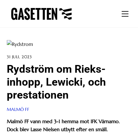
Skip
to
Men
content
31 JULI, 2023
Rydström om Rieks-
inhopp, Lewicki, och
prestationen
MALMÖ FF
Malmö FF vann med 3-1 hemma mot IFK Värnamo.
Dock blev Lasse Nielsen utbytt efter en smäll.