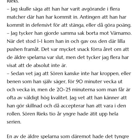
Rieks.
– Jag skulle säga att han har varit avgörande i flera
matcher där han har kommit in. Antingen att han har
kommit in defensivt för att stänga, eller då göra poäng.
– Jag tycker han gjorde samma sak borta mot Värnamo.
När det stod 1-1 kom han in och gav oss den där lilla
pushen framåt. Det var mycket snack förra året om att
de äldre spelarna var slut, men det tycker jag flera har
visat att de absolut inte är.
– Sedan vet jag att Sören kanske inte har kroppen, eller
benen som han själv säger, för 90 minuter vecka ut
och vecka in, men de 20-25 minuterna som man får är
ofta av väldigt hög kvalitet. Jag vet att han känner att
han gör skillnad och då accepterar han att vara i den
rollen. Sören Rieks tio år yngre hade ätit upp hela
serien.
En av de äldre spelarna som däremot hade det tyngre