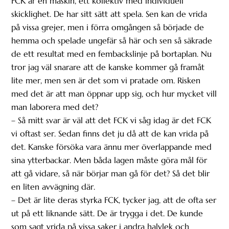
FCK är en maskin, ett kollektiv med individuell
skicklighet. De har sitt sätt att spela. Sen kan de vrida
på vissa grejer, men i förra omgången så började de
hemma och spelade ungefär så här och sen så säkrade
de ett resultat med en fembackslinje på bortaplan. Nu
tror jag väl snarare att de kanske kommer gå framåt
lite mer, men sen är det som vi pratade om. Risken
med det är att man öppnar upp sig, och hur mycket vill
man laborera med det?
– Så mitt svar är väl att det FCK vi såg idag är det FCK
vi oftast ser. Sedan finns det ju då att de kan vrida på
det. Kanske försöka vara ännu mer överlappande med
sina ytterbackar. Men båda lagen måste göra mål för
att gå vidare, så när börjar man gå för det? Så det blir
en liten avvägning där.
– Det är lite deras styrka FCK, tycker jag, att de ofta ser
ut på ett liknande sätt. De är trygga i det. De kunde
som sagt vrida på vissa saker i andra halvlek och