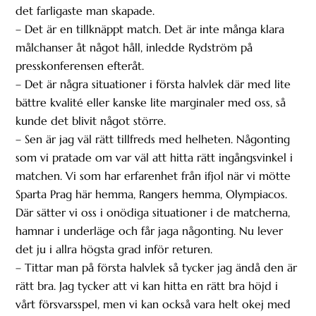
det farligaste man skapade.
– Det är en tillknäppt match. Det är inte många klara
målchanser åt något håll, inledde Rydström på
presskonferensen efteråt.
– Det är några situationer i första halvlek där med lite
bättre kvalité eller kanske lite marginaler med oss, så
kunde det blivit något större.
– Sen är jag väl rätt tillfreds med helheten. Någonting
som vi pratade om var väl att hitta rätt ingångsvinkel i
matchen. Vi som har erfarenhet från ifjol när vi mötte
Sparta Prag här hemma, Rangers hemma, Olympiacos.
Där sätter vi oss i onödiga situationer i de matcherna,
hamnar i underläge och får jaga någonting. Nu lever
det ju i allra högsta grad inför returen.
– Tittar man på första halvlek så tycker jag ändå den är
rätt bra. Jag tycker att vi kan hitta en rätt bra höjd i
vårt försvarsspel, men vi kan också vara helt okej med