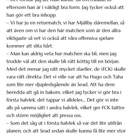
eftersom han är i väldigt bra form. Jag tycker också att
han gör ett bra inhopp.
– Vi har ju en returmatch, vi har Mjällby däremellan, så
att även om vi har den här matchen som är den allra
viktigaste så vet vi också att våra offensiva spelare
kommer att slita hårt.
– Man kan aldrig veta hur matchen ska bli, men jag
trodde väl att den skulle bli rätt köttig till en början.
Med det menar jag rätt mycket dueller, de (FCK) skulle
vara rätt direkta. Det vi ville var att ha Hugo och Taha
som lite mer djupledsgående än Sead. Att ha dem
beredda att gå in bakom, vilket jag tycker vi gör bra i
första halvlek, det tappar vi alldeles… Det gör vi inte
alls på samma sätt i andra halvlek, vilket ger FCK bättre
och större möjlighet att pressa oss.
– Som det såg ut i första halvlek så var det lite utifrån
planen, och att Sead sedan skulle kunna få lite mer ytor