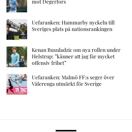
mot Degerfors
Uefaranken: Hammarby nyckeln till
Sveriges plats på nationsrankingen
Kenan Busuladzic om nya rollen under
Helstrup: ”känner att jag får mycket
offensiv frihet”
Uefaranken: Malmö FF:s seger över
Vålerenga utmärkt för Sverige