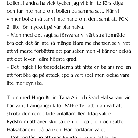
bollen. I andra halvlek tycker jag vi blir lite försiktiga
och tar inte hand om bollen på samma sätt. När vi
vinner bollen så tar vi inte hand om den, samt att FCK
är lite för mycket på vår planhalva.
– Men med det sagt så försvarar vi vårt straffområde
bra och det är inte så många klara målchanser, så vi vet
att vi måste förbättra ett par saker men vi känner också
att det lever i allra högsta grad.
– Det ingick i förberedelserna att hitta en balans mellan
att försöka gå på attack, spela vårt spel men också vara
lite mer cyniska.
Trion med Hugo Bolin, Taha Ali och Sead Haksabanovic
har varit framgångsrik för MFF efter att man valt att
skrota den renodlade anfallarrollen. Idag valde
Rydström att även skrota den rörliga trion och satte
Haksabanovic på bänken. Han förklarar valet:
– Det förstår jag att man kunde bli överraskad av