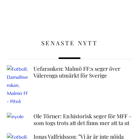
SENASTE NYTT
Uefaranken: Malmö FF:s seger över
Vålerenga utmärkt för Sverige
Ole Törner: En historisk seger för MFF –
som togs trots att det finns mer att ta ut
Jonas Valfridsson: ”Vi är är inte nöjda