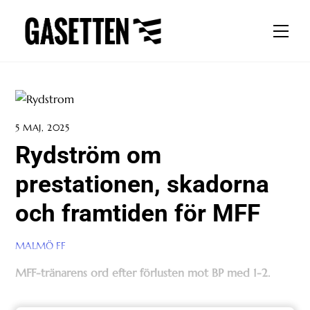
Skip
to
Men
content
5 MAJ, 2025
Rydström om
prestationen, skadorna
och framtiden för MFF
MALMÖ FF
MFF-tränarens ord efter förlusten mot BP med 1-2.