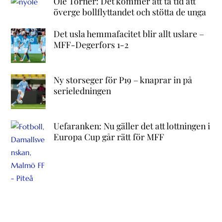
Ole Törner: Det kommer att ta tid att
överge bollflyttandet och stötta de unga
Det usla hemmafacitet blir allt uslare –
MFF-Degerfors 1-2
Ny storseger för P19 – knaprar in på
serieledningen
Uefaranken: Nu gäller det att lottningen i
Europa Cup går rätt för MFF