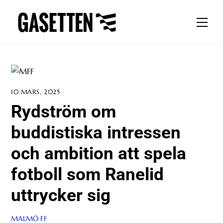
Skip
to
Men
content
10 MARS, 2025
Rydström om
buddistiska intressen
och ambition att spela
fotboll som Ranelid
uttrycker sig
MALMÖ FF