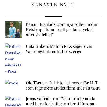
SENASTE NYTT
Kenan Busuladzic om nya rollen under
Helstrup: ”känner att jag får mycket
offensiv frihet”
Uefaranken: Malmö FF:s seger över
Vålerenga utmärkt för Sverige
Ole Törner: En historisk seger för MFF –
som togs trots att det finns mer att ta ut
Jonas Valfridsson: ”Vi är är inte nöjda
med bara fortsatt garanterat Europa-