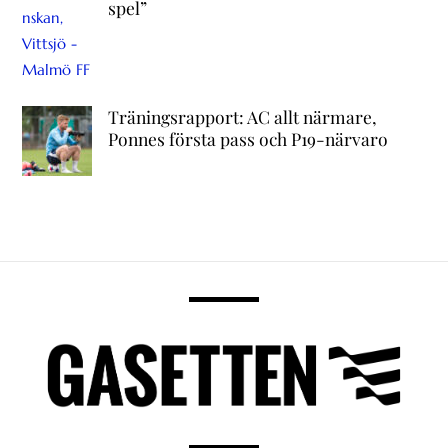
spel”
Träningsrapport: AC allt närmare,
Ponnes första pass och P19-närvaro