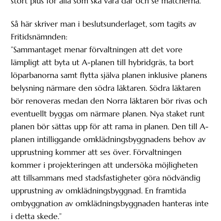
stort plus för alla som ska vara där och se matcherna.
Så här skriver man i beslutsunderlaget, som tagits av
Fritidsnämnden:
”Sammantaget menar förvaltningen att det vore
lämpligt att byta ut A-planen till hybridgräs, ta bort
löparbanorna samt flytta själva planen inklusive planens
belysning närmare den södra läktaren. Södra läktaren
bör renoveras medan den Norra läktaren bör rivas och
eventuellt byggas om närmare planen. Nya staket runt
planen bör sättas upp för att rama in planen. Den till A-
planen intilliggande omklädningsbyggnadens behov av
upprustning kommer att ses över. Förvaltningen
kommer i projekteringen att undersöka möjligheten
att tillsammans med stadsfastigheter göra nödvändig
upprustning av omklädningsbyggnad. En framtida
ombyggnation av omklädningsbyggnaden hanteras inte
i detta skede.”