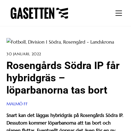
Skip
to
Men
content
30 JANUARI, 2022
Rosengårds Södra IP får
hybridgräs –
löparbanorna tas bort
MALMÖ FF
Snart kan det läggas hybridgräs på Rosengårds Södra IP.
Dessutom kommer löparbanorna att tas bort och
planen flyttas. Eventuellt öppnar det även för en ny