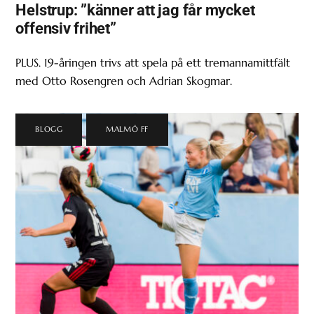
Helstrup: ”känner att jag får mycket
offensiv frihet”
PLUS. 19-åringen trivs att spela på ett tremannamittfält
med Otto Rosengren och Adrian Skogmar.
BLOGG
,
MALMÖ FF