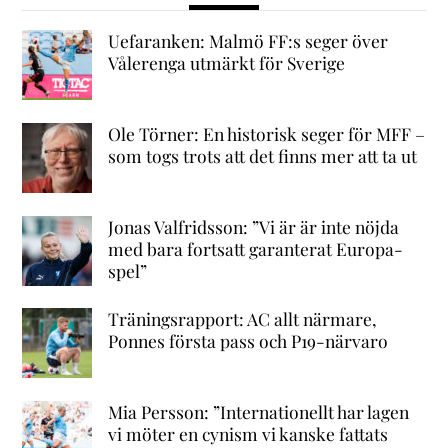
Uefaranken: Malmö FF:s seger över
Vålerenga utmärkt för Sverige
Ole Törner: En historisk seger för MFF –
som togs trots att det finns mer att ta ut
Jonas Valfridsson: ”Vi är är inte nöjda
med bara fortsatt garanterat Europa-
spel”
Träningsrapport: AC allt närmare,
Ponnes första pass och P19-närvaro
Mia Persson: ”Internationellt har lagen
vi möter en cynism vi kanske fattats