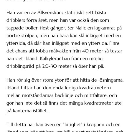
Han var en av Allsvenskans statistiskt sett bästa
dribblers förra året, men han var också den som
tappade bollen flest gånger. Ser Nalic en lagkamrat på
bortre stolpen, men han bara kan slå inlägget med en
yttersida, då slår han inlägget med en yttersida. Finns
det chans att lobba målvakten från 40 meter så testar
han det ibland. Kalkylerar han fram en möjlig
dribblingsräd på 20-30 meter så öser han på.
Han rör sig över stora ytor för att hitta de lösningarna.
Ibland hittar han den enda lediga kvadratmetern
mellan motståndarnas backlinje och mittfältare, och
gör han inte det så finns det många kvadratmeter ute
på kanterna istället.
Till detta har han även en ”bitighet” i kroppen och en
längd som gör att han kan hålla bort motståndare, och