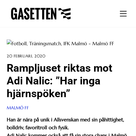
Skip
to
Men
content
20 FEBRUARI, 2020
Rampljuset riktas mot
Adi Nalic: ”Har inga
hjärnspöken”
MALMÖ FF
Han är nära på unik i Allsvenskan med sin påhittighet,
bolldriv, favoritroll och fysik.
Adi Nalic kommer också att få sin stora chans i Malmö