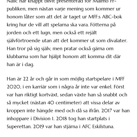
Nalic har knappt blivit presenterad för Malmö FF-
publiken, men nästan varje mening som kommer ur
honom låter som att det är taget ur MFF:s ABC-bok
kring hur de vill att spelarna ska vara. Fötterna på
jorden och ett lugn, men också ett rejält
självförtroende utan att det kommer ut som divalater.
Han tror på sig själv, men pratar också gärna om
klubbarna som har hjälpt honom att komma dit där
han är i dag.
Han är 22 år och går in som möjlig startspelare i MFF
2020, i en karriär som i några år inte var enkel. Först
var han riktigt kortväxt, sedan växte han så snabbt och
så mycket (nästan 40 centimeter) att vissa delar av
kroppen inte hängde med och då sa ifrån. 2017 var han
inhoppare i Division 1. 2018 tog han startplats i
Superettan. 2019 var han stjärna i AFC Eskilstuna.