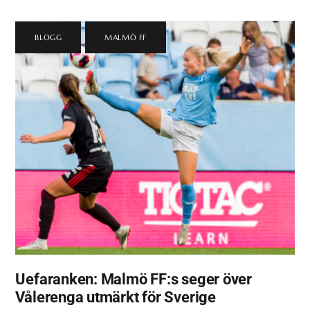
BLOGG
,
MALMÖ FF
Uefaranken: Malmö FF:s seger över
Vålerenga utmärkt för Sverige