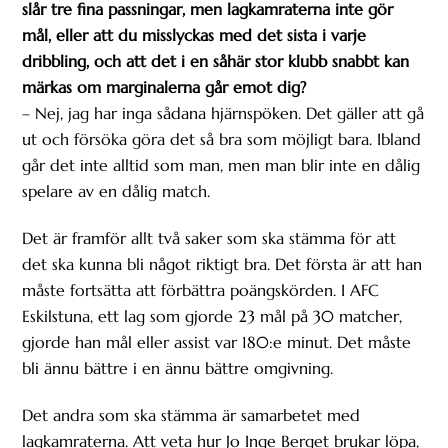
slår tre fina passningar, men lagkamraterna inte gör
mål, eller att du misslyckas med det sista i varje
dribbling, och att det i en såhär stor klubb snabbt kan
märkas om marginalerna går emot dig?
– Nej, jag har inga sådana hjärnspöken. Det gäller att gå
ut och försöka göra det så bra som möjligt bara. Ibland
går det inte alltid som man, men man blir inte en dålig
spelare av en dålig match.
Det är framför allt två saker som ska stämma för att
det ska kunna bli något riktigt bra. Det första är att han
måste fortsätta att förbättra poängskörden. I AFC
Eskilstuna, ett lag som gjorde 23 mål på 30 matcher,
gjorde han mål eller assist var 180:e minut. Det måste
bli ännu bättre i en ännu bättre omgivning.
Det andra som ska stämma är samarbetet med
lagkamraterna. Att veta hur Jo Inge Berget brukar löpa,