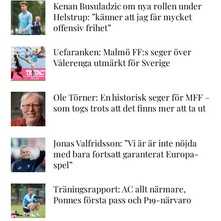
Kenan Busuladzic om nya rollen under
Helstrup: ”känner att jag får mycket
offensiv frihet”
Uefaranken: Malmö FF:s seger över
Vålerenga utmärkt för Sverige
Ole Törner: En historisk seger för MFF –
som togs trots att det finns mer att ta ut
Jonas Valfridsson: ”Vi är är inte nöjda
med bara fortsatt garanterat Europa-
spel”
Träningsrapport: AC allt närmare,
Ponnes första pass och P19-närvaro