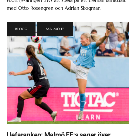
med Otto Rosengren och Adrian Skogmar.
BLOGG
,
MALMÖ FF
Uefaranken: Malmö FF:s seger över