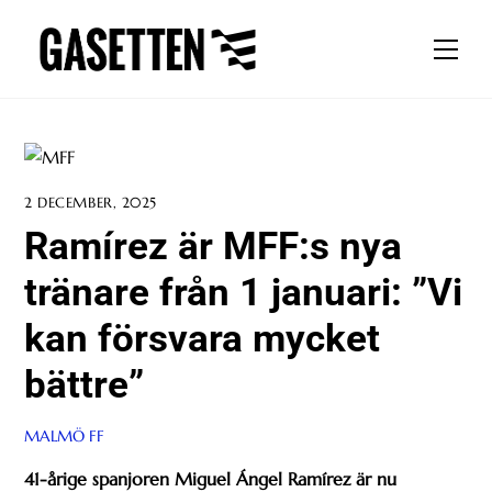
Skip
to
Men
content
2 DECEMBER, 2025
Ramírez är MFF:s nya
tränare från 1 januari: ”Vi
kan försvara mycket
bättre”
MALMÖ FF
41-årige spanjoren Miguel Ángel Ramírez är nu