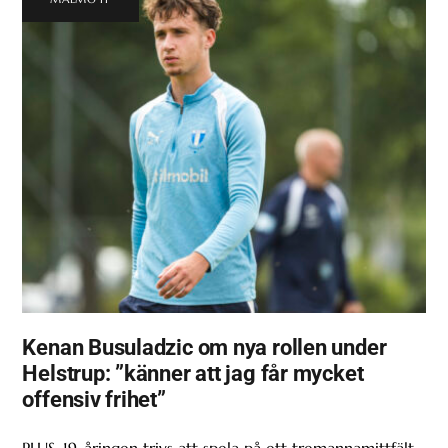
Kenan Busuladzic om nya rollen under
Helstrup: ”känner att jag får mycket
offensiv frihet”
PLUS. 19-åringen trivs att spela på ett tremannamittfält