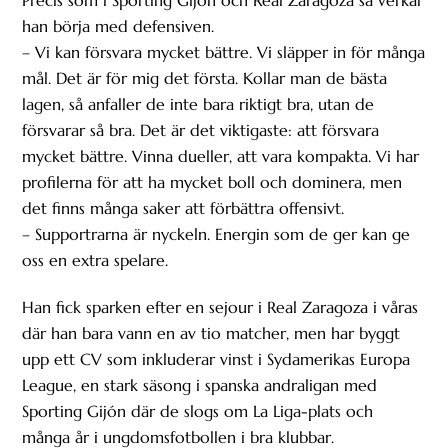
Precis som i Sporting Gijón och Real Zaragoza så verkar
han börja med defensiven.
– Vi kan försvara mycket bättre. Vi släpper in för många
mål. Det är för mig det första. Kollar man de bästa
lagen, så anfaller de inte bara riktigt bra, utan de
försvarar så bra. Det är det viktigaste: att försvara
mycket bättre. Vinna dueller, att vara kompakta. Vi har
profilerna för att ha mycket boll och dominera, men
det finns många saker att förbättra offensivt.
– Supportrarna är nyckeln. Energin som de ger kan ge
oss en extra spelare.
Han fick sparken efter en sejour i Real Zaragoza i våras
där han bara vann en av tio matcher, men har byggt
upp ett CV som inkluderar vinst i Sydamerikas Europa
League, en stark säsong i spanska andraligan med
Sporting Gijón där de slogs om La Liga-plats och
många år i ungdomsfotbollen i bra klubbar.