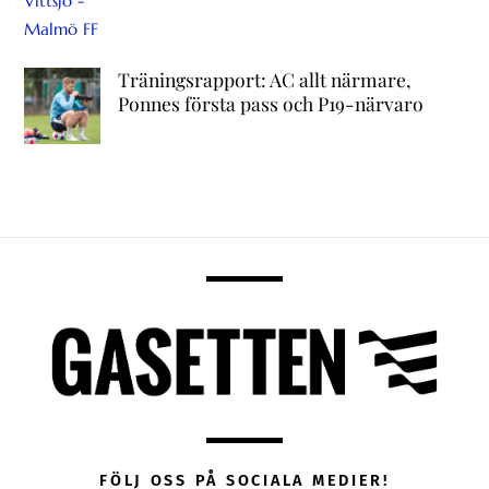
Träningsrapport: AC allt närmare,
Ponnes första pass och P19-närvaro
FÖLJ OSS PÅ SOCIALA MEDIER!