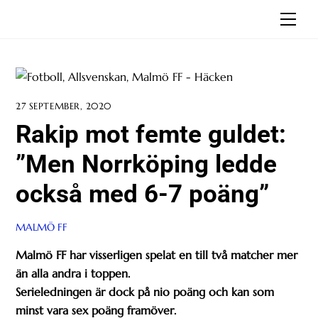
Skip
Men
to
content
27 SEPTEMBER, 2020
Rakip mot femte guldet:
”Men Norrköping ledde
också med 6-7 poäng”
MALMÖ FF
Malmö FF har visserligen spelat en till två matcher mer
än alla andra i toppen.
Serieledningen är dock på nio poäng och kan som
minst vara sex poäng framöver.