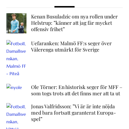
Kenan Busuladzic om nya rollen under
Helstrup: ”känner att jag får mycket
offensiv frihet”
Uefaranken: Malmö FF:s seger över
Vålerenga utmärkt för Sverige
Ole Törner: En historisk seger för MFF –
som togs trots att det finns mer att ta ut
Jonas Valfridsson: ”Vi är är inte nöjda
med bara fortsatt garanterat Europa-
spel”