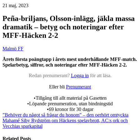
21 maj, 2023
Peña-briljans, Olsson-inlägg, jäkla massa
dramatik – betyg och noteringar efter
MFF-Häcken 2-2
Malmö FF
Årets första poängtapp i årets mest underhållande MFF-match.
Spelarbetyg, siffror, och noteringar efter MFF-Häcken 2-2.
Redan prenumerant?
Logga in
för att läsa.
Eller bli
Prenumerant
•Tillgång till allt material på Gasetten
•Löpande prenumeration, utan bindningstid
•69 kronor för 30 dagar
”Behöver du något så frågar du honom” – den oerhört omtyckta
Mahamé Siby
Rydström om Häckens spelavbrott, AC:s ork och
Vecchias sparkapital
Related Posts