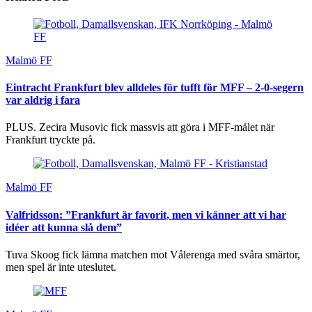
Malmö FF
Eintracht Frankfurt blev alldeles för tufft för MFF – 2-0-segern
var aldrig i fara
PLUS. Zecira Musovic fick massvis att göra i MFF-målet när
Frankfurt tryckte på.
Malmö FF
Valfridsson: ”Frankfurt är favorit, men vi känner att vi har
idéer att kunna slå dem”
Tuva Skoog fick lämna matchen mot Vålerenga med svåra smärtor,
men spel är inte uteslutet.