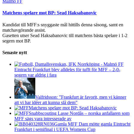
Malmö FF
Matchens spelare mot BP: Sead Haksabanovic
Kandidat till MFF:s snyggaste mål hittills denna säsong, samt en
matchavgörande assist.
Gasetten utser Sead Haksabanovic till matchens bästa spelare i 1-2
segern mot BP.
Senaste nytt
Eintracht Frankfurt blev alldeles för tufft för MFF – 2-0-
segern var aldrig i fara
Valfridsson: ”Frankfurt är favorit, men vi känner
att vi har idéer att kunna slå dem”
Matchens spelare mot BP: Sead Haksabanovic
Snabbscouting Lasse Nordås – norska anfallaren som
MFF sägs vara intresserade av
Gamla MFF Dam mötte gamla Eintracht
Frankfurt i semifinal i UEFA Womens Cup