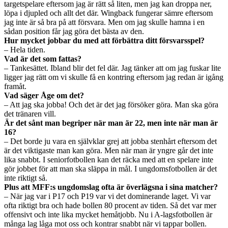
targetspelare eftersom jag är rätt så liten, men jag kan droppa ner,
löpa i djupled och allt det där. Wingback fungerar sämre eftersom
jag inte är så bra på att försvara. Men om jag skulle hamna i en
sådan position får jag göra det bästa av den.
Hur mycket jobbar du med att förbättra ditt försvarsspel?
– Hela tiden.
Vad är det som fattas?
– Tankesättet. Ibland blir det fel där. Jag tänker att om jag fuskar lite
ligger jag rätt om vi skulle få en kontring eftersom jag redan är igång
framåt.
Vad säger Åge om det?
– Att jag ska jobba! Och det är det jag försöker göra. Man ska göra
det tränaren vill.
Är det sånt man begriper när man är 22, men inte när man är
16?
– Det borde ju vara en självklar grej att jobba stenhårt eftersom det
är det viktigaste man kan göra. Men när man är yngre går det inte
lika snabbt. I seniorfotbollen kan det räcka med att en spelare inte
gör jobbet för att man ska släppa in mål. I ungdomsfotbollen är det
inte riktigt så.
Plus att MFF:s ungdomslag ofta är överlägsna i sina matcher?
– När jag var i P17 och P19 var vi det dominerande laget. Vi var
ofta riktigt bra och hade bollen 80 procent av tiden. Så det var mer
offensivt och inte lika mycket hemåtjobb. Nu i A-lagsfotbollen är
många lag låga mot oss och kontrar snabbt när vi tappar bollen.