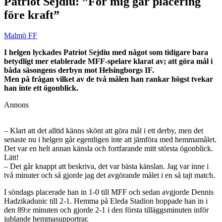
Patriot Sejdiu: ”För mig går placering
före kraft”
Malmö FF
I helgen lyckades Patriot Sejdiu med något som tidigare bara
betydligt mer etablerade MFF-spelare klarat av; att göra mål i
båda säsongens derbyn mot Helsingborgs IF.
Men på frågan vilket av de två målen han rankar högst tvekar
han inte ett ögonblick.
Annons
– Klart att det alltid känns skönt att göra mål i ett derby, men det
senaste nu i helgen går egentligen inte att jämföra med hemmamålet.
Det var en helt annan känsla och fortfarande mitt största ögonblick.
Lätt!
– Det går knappt att beskriva, det var bästa känslan. Jag var inne i
två minuter och så gjorde jag det avgörande målet i en så tajt match.
I söndags placerade han in 1-0 till MFF och sedan avgjorde Dennis
Hadzikadunic till 2-1. Hemma på Eleda Stadion hoppade han in i
den 89:e minuten och gjorde 2-1 i den första tilläggsminuten inför
jublande hemmasupportrar.