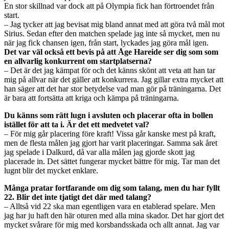
En stor skillnad var dock att på Olympia fick han förtroendet från
start.
– Jag tycker att jag bevisat mig bland annat med att göra två mål mot
Sirius. Sedan efter den matchen spelade jag inte så mycket, men nu
när jag fick chansen igen, från start, lyckades jag göra mål igen.
Det var väl också ett bevis på att Åge Hareide ser dig som som
en allvarlig konkurrent om startplatserna?
– Det är det jag kämpat för och det känns skönt att veta att han tar
mig på allvar när det gäller att konkurrera. Jag gillar extra mycket att
han säger att det har stor betydelse vad man gör på träningarna. Det
är bara att fortsätta att kriga och kämpa på träningarna.
Du känns som rätt lugn i avsluten och placerar ofta in bollen
istället för att ta i. Är det ett medvetet val?
– För mig går placering före kraft! Vissa går kanske mest på kraft,
men de flesta målen jag gjort har varit placeringar. Samma sak året
jag spelade i Dalkurd, då var alla målen jag gjorde skott jag
placerade in. Det sättet fungerar mycket bättre för mig. Tar man det
lugnt blir det mycket enklare.
Många pratar fortfarande om dig som talang, men du har fyllt
22. Blir det inte tjatigt det där med talang?
– Alltså vid 22 ska man egentligen vara en etablerad spelare. Men
jag har ju haft den här oturen med alla mina skador. Det har gjort det
mycket svårare för mig med korsbandsskada och allt annat. Jag var