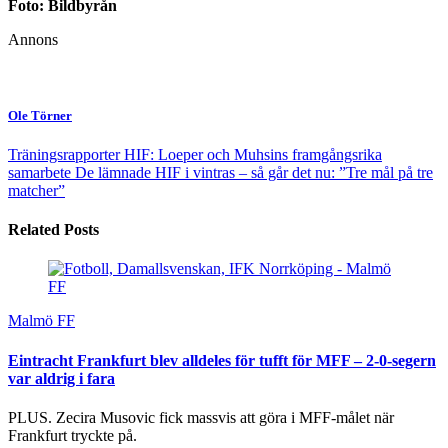
Foto: Bildbyrån
Annons
Ole Törner
Träningsrapporter HIF: Loeper och Muhsins framgångsrika
samarbete
De lämnade HIF i vintras – så går det nu: ”Tre mål på tre
matcher”
Related Posts
Malmö FF
Eintracht Frankfurt blev alldeles för tufft för MFF – 2-0-segern
var aldrig i fara
PLUS. Zecira Musovic fick massvis att göra i MFF-målet när
Frankfurt tryckte på.