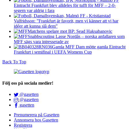
Eintracht Frankfurt blev alldeles för tufft för MFF – 2-0-
segern var aldrig i fara
Valfridsson: ”Frankfurt är favorit, men vi känner att vi har
idéer att kunna slå dem”
Matchens spelare mot BP: Sead Haksabanovic
Snabbscouting Lasse Nordås – norska anfallaren som
MFF sägs vara intresserade av
Gamla MFF Dam mötte gamla Eintracht
Frankfurt i semifinal i UEFA Womens Cup
Back To Top
Följ oss på sociala medier!
@gasetten
@gasetten
gasetten
Prenumerera på Gasetten
Annonsera hos Gasetten
Registrera