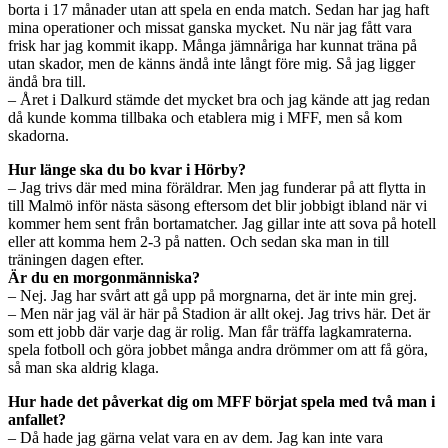
borta i 17 månader utan att spela en enda match. Sedan har jag haft
mina operationer och missat ganska mycket. Nu när jag fått vara
frisk har jag kommit ikapp. Många jämnåriga har kunnat träna på
utan skador, men de känns ändå inte långt före mig. Så jag ligger
ändå bra till.
– Året i Dalkurd stämde det mycket bra och jag kände att jag redan
då kunde komma tillbaka och etablera mig i MFF, men så kom
skadorna.
Hur länge ska du bo kvar i Hörby?
– Jag trivs där med mina föräldrar. Men jag funderar på att flytta in
till Malmö inför nästa säsong eftersom det blir jobbigt ibland när vi
kommer hem sent från bortamatcher. Jag gillar inte att sova på hotell
eller att komma hem 2-3 på natten. Och sedan ska man in till
träningen dagen efter.
Är du en morgonmänniska?
– Nej. Jag har svårt att gå upp på morgnarna, det är inte min grej.
– Men när jag väl är här på Stadion är allt okej. Jag trivs här. Det är
som ett jobb där varje dag är rolig. Man får träffa lagkamraterna.
spela fotboll och göra jobbet många andra drömmer om att få göra,
så man ska aldrig klaga.
Hur hade det påverkat dig om MFF börjat spela med två man i
anfallet?
– Då hade jag gärna velat vara en av dem. Jag kan inte vara