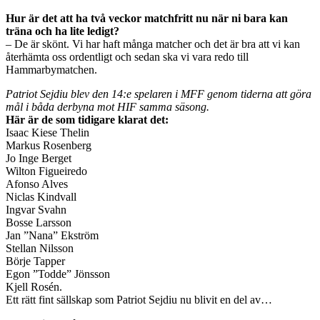
Hur är det att ha två veckor matchfritt nu när ni bara kan
träna och ha lite ledigt?
– De är skönt. Vi har haft många matcher och det är bra att vi kan
återhämta oss ordentligt och sedan ska vi vara redo till
Hammarbymatchen.
Patriot Sejdiu blev den 14:e spelaren i MFF genom tiderna att göra
mål i båda derbyna mot HIF samma säsong.
Här är de som tidigare klarat det:
Isaac Kiese Thelin
Markus Rosenberg
Jo Inge Berget
Wilton Figueiredo
Afonso Alves
Niclas Kindvall
Ingvar Svahn
Bosse Larsson
Jan ”Nana” Ekström
Stellan Nilsson
Börje Tapper
Egon ”Todde” Jönsson
Kjell Rosén.
Ett rätt fint sällskap som Patriot Sejdiu nu blivit en del av…