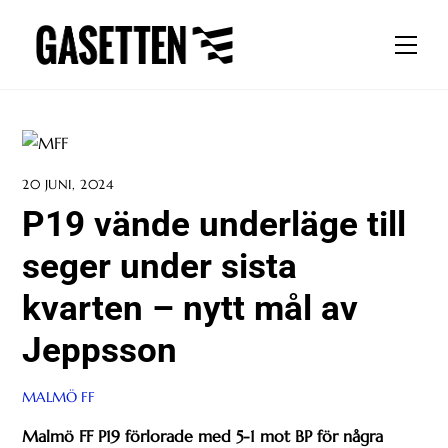
Skip
to
Men
content
20 JUNI, 2024
P19 vände underläge till
seger under sista
kvarten – nytt mål av
Jeppsson
MALMÖ FF
Malmö FF P19 förlorade med 5-1 mot BP för några