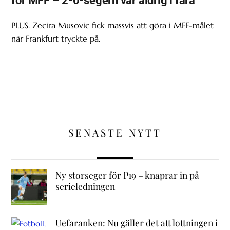
för MFF – 2-0-segern var aldrig i fara
PLUS. Zecira Musovic fick massvis att göra i MFF-målet
när Frankfurt tryckte på.
SENASTE NYTT
Ny storseger för P19 – knaprar in på
serieledningen
Uefaranken: Nu gäller det att lottningen i