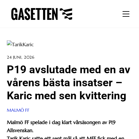
Skip
to
Men
content
24 JUNI, 2026
P19 avslutade med en av
vårens bästa insatser –
Karic med sen kvittering
MALMÖ FF
Malmö FF spelade i dag klart vårsäsongen av P19
Allsvenskan.
Tarik Karic satte ett sent mål så att MFF fick med en