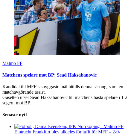
Malmö FF
Matchens spelare mot BP: Sead Haksabanovic
Kandidat till MFF:s snyggaste mål hittills denna säsong, samt en
matchavgörande assist.
Gasetten utser Sead Haksabanovic till matchens bästa spelare i 1-2
segern mot BP.
Senaste nytt
Eintracht Frankfurt blev alldeles för tufft för MFF – 2-0-