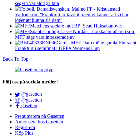
segern var aldrig i fara
Valfridsson: ”Frankfurt är favorit, men vi känner att vi har
idéer att kunna slå dem”
Matchens spelare mot BP: Sead Haksabanovic
Snabbscouting Lasse Nordås – norska anfallaren som
MFF sägs vara intresserade av
Gamla MFF Dam mötte gamla Eintracht
Frankfurt i semifinal i UEFA Womens Cup
Back To Top
Följ oss på sociala medier!
@gasetten
@gasetten
gasetten
Prenumerera på Gasetten
Annonsera hos Gasetten
Registrera
Köp Plus