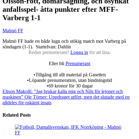
Olsson-rött, domarsågning, och osynkat
anfallsspel- åtta punkter efter MFF-
Varberg 1-1
Malmö FF
Malmö FF hade en både lugn och stökig match mot Varberg på
söndagen (1-1). Startelvan: Dahlin
Redan prenumerant?
Logga in
för att läsa.
Eller bli
Prenumerant
•Tillgång till allt material på Gasetten
•Löpande prenumeration, utan bindningstid
•69 kronor för 30 dagar
Elison Makolli: ”Jag brukar kalla mig och Nils för lejonet och
maskinen”
Ole Törner: Uppdraget utfört, men det slutade med en
alldeles för oskärpt insats
Related Posts