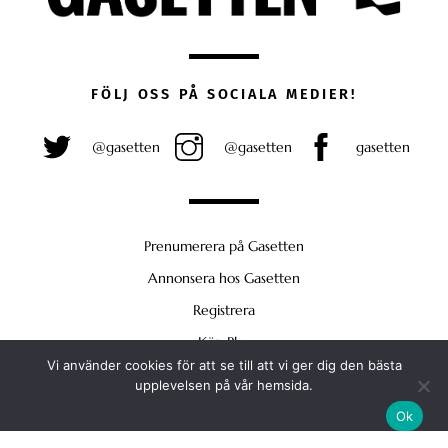
FÖLJ OSS PÅ SOCIALA MEDIER!
@gasetten
@gasetten
gasetten
Prenumerera på Gasetten
Annonsera hos Gasetten
Registrera
Köp Plus
Vi använder cookies för att se till att vi ger dig den bästa
Back
upplevelsen på vår hemsida.
To
Ok
Top