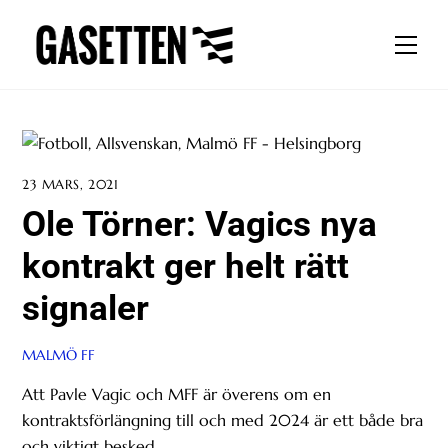
Skip
to
Men
content
23 MARS, 2021
Ole Törner: Vagics nya
kontrakt ger helt rätt
signaler
MALMÖ FF
Att Pavle Vagic och MFF är överens om en
kontraktsförlängning till och med 2024 är ett både bra
och viktigt besked.