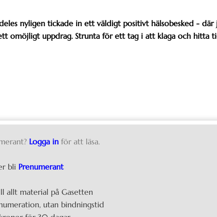
eles nyligen tickade in ett väldigt positivt hälsobesked - där 
t omöjligt uppdrag. Strunta för ett tag i att klaga och hitta t
merant?
Logga in
för att läsa.
er bli
Prenumerant
ill allt material på Gasetten
umeration, utan bindningstid
kronor för 30 dagar