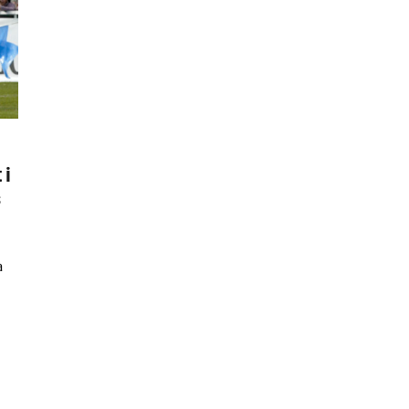
 i
s
a