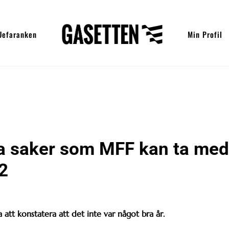
Uefaranken
Min Profil
iva saker som MFF kan ta med
2
tt konstatera att det inte var något bra år.