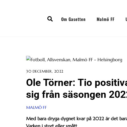
Skip
to
Search
content
Om Gasetten
Malmö FF
30 DECEMBER, 2022
Ole Törner: Tio posit
sig från säsongen 202
MALMÖ FF
Med bara dryga dygnet kvar på 2022 är det bara a
Varken i stort eller smått.