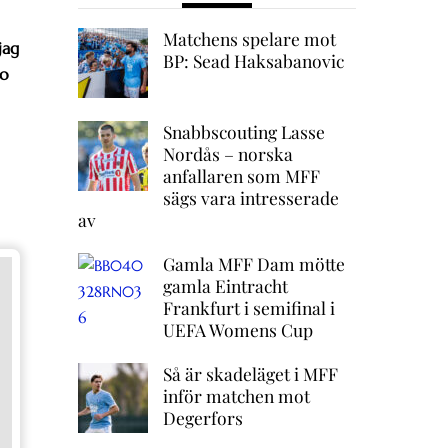
Matchens spelare mot
jag
BP: Sead Haksabanovic
io
Snabbscouting Lasse
Nordås – norska
anfallaren som MFF
sägs vara intresserade
av
Gamla MFF Dam mötte
gamla Eintracht
Frankfurt i semifinal i
UEFA Womens Cup
Så är skadeläget i MFF
inför matchen mot
Degerfors