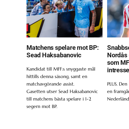
Matchens spelare mot BP:
Snabbsc
Sead Haksabanovic
Nordås 
som MF
Kandidat till MFF:s snyggaste mål
intress
hittills denna säsong, samt en
matchavgörande assist.
PLUS. Den
Gasetten utser Sead Haksabanovic
en framgån
till matchens bästa spelare i 1-2
Nederländ
segern mot BP.