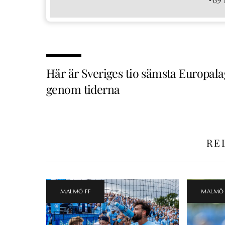
Här är Sveriges tio sämsta Europala
genom tiderna
RE
MALMÖ FF
MALMÖ 