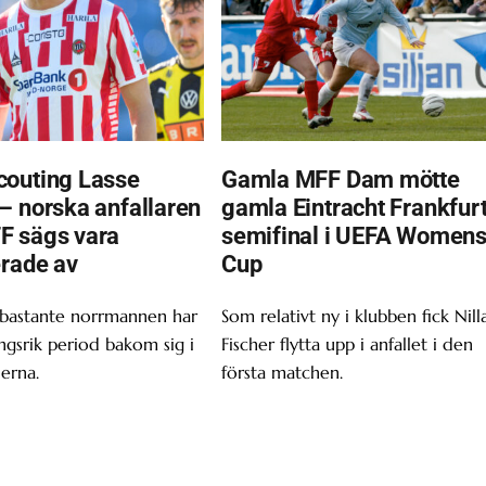
outing Lasse
Gamla MFF Dam mötte
– norska anfallaren
gamla Eintracht Frankfurt
F sägs vara
semifinal i UEFA Women
erade av
Cup
 bastante norrmannen har
Som relativt ny i klubben fick Nill
gsrik period bakom sig i
Fischer flytta upp i anfallet i den
erna.
första matchen.