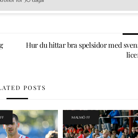
g
Hur du hittar bra spelsidor med sven
lic
LATED POSTS
FF
MALMÖ FF