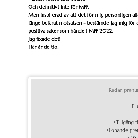
Och definitivt inte för MFF.
Men inspirerad av att det för mig personligen alld
länge befarat motsatsen - bestämde jag mig för et
positiva saker som hände i MFF 2022.
Jag fixade det!
Här är de tio.
Redan prenu
Ell
•Tillgång t
•Löpande pren
•69 