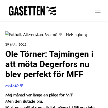
Skip
to
Men
content
29 MAJ, 2022
Ole Törner: Tajmingen i
att möta Degerfors nu
blev perfekt för MFF
MALMÖ FF
Maj månad var länge en plåga för MFF.
Men den slutade bra.
Först en cuptitel som väldigt många i MFF nog inte