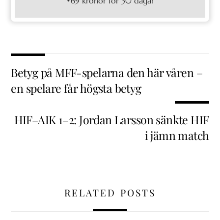
•69 kronor för 30 dagar
Betyg på MFF-spelarna den här våren –
en spelare får högsta betyg
HIF–AIK 1–2: Jordan Larsson sänkte HIF
i jämn match
RELATED POSTS