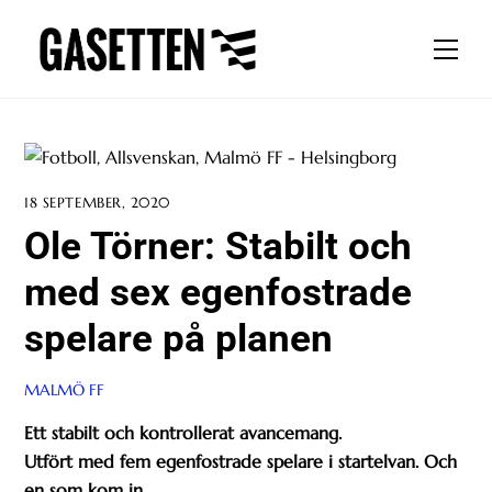
Skip
to
Men
content
18 SEPTEMBER, 2020
Ole Törner: Stabilt och
med sex egenfostrade
spelare på planen
MALMÖ FF
Ett stabilt och kontrollerat avancemang.
Utfört med fem egenfostrade spelare i startelvan. Och
en som kom in.