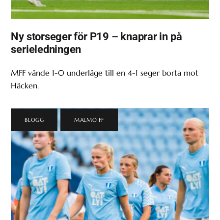
Ny storseger för P19 – knaprar in på
serieledningen
MFF vände 1-0 underläge till en 4-1 seger borta mot
Häcken.
BLOGG
,
MALMÖ FF